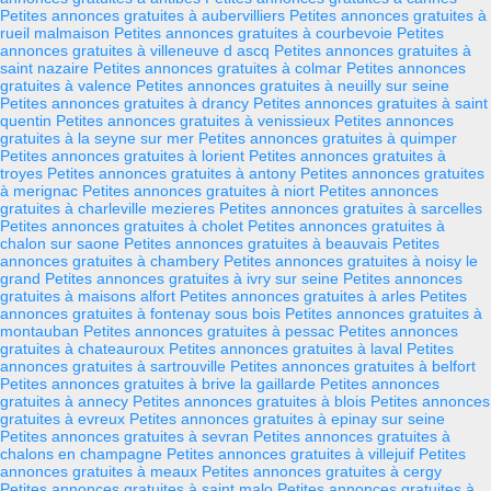
Petites annonces gratuites à aubervilliers
Petites annonces gratuites à
rueil malmaison
Petites annonces gratuites à courbevoie
Petites
annonces gratuites à villeneuve d ascq
Petites annonces gratuites à
saint nazaire
Petites annonces gratuites à colmar
Petites annonces
gratuites à valence
Petites annonces gratuites à neuilly sur seine
Petites annonces gratuites à drancy
Petites annonces gratuites à saint
quentin
Petites annonces gratuites à venissieux
Petites annonces
gratuites à la seyne sur mer
Petites annonces gratuites à quimper
Petites annonces gratuites à lorient
Petites annonces gratuites à
troyes
Petites annonces gratuites à antony
Petites annonces gratuites
à merignac
Petites annonces gratuites à niort
Petites annonces
gratuites à charleville mezieres
Petites annonces gratuites à sarcelles
Petites annonces gratuites à cholet
Petites annonces gratuites à
chalon sur saone
Petites annonces gratuites à beauvais
Petites
annonces gratuites à chambery
Petites annonces gratuites à noisy le
grand
Petites annonces gratuites à ivry sur seine
Petites annonces
gratuites à maisons alfort
Petites annonces gratuites à arles
Petites
annonces gratuites à fontenay sous bois
Petites annonces gratuites à
montauban
Petites annonces gratuites à pessac
Petites annonces
gratuites à chateauroux
Petites annonces gratuites à laval
Petites
annonces gratuites à sartrouville
Petites annonces gratuites à belfort
Petites annonces gratuites à brive la gaillarde
Petites annonces
gratuites à annecy
Petites annonces gratuites à blois
Petites annonces
gratuites à evreux
Petites annonces gratuites à epinay sur seine
Petites annonces gratuites à sevran
Petites annonces gratuites à
chalons en champagne
Petites annonces gratuites à villejuif
Petites
annonces gratuites à meaux
Petites annonces gratuites à cergy
Petites annonces gratuites à saint malo
Petites annonces gratuites à