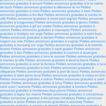
annonces gratuites à arcueil
Petites annonces gratuites à la te sainte
de buch
Petites annonces gratuites à villeneuve le roi
Petites
annonces gratuites à croix
Petites annonces gratuites à hem
Petites
annonces gratuites à les lilas
Petites annonces gratuites à combs la
ville
Petites annonces gratuites à mont saint aignan
Petites annonces
gratuites à longjumeau
Petites annonces gratuites à givors
Petites
annonces gratuites à gif sur yvette
Petites annonces gratuites à
cahors
Petites annonces gratuites à maurepas
Petites annonces
gratuites à bretigny sur orge
Petites annonces gratuites à saint louis
Petites annonces gratuites à denain
Petites annonces gratuites à
nogent sur oise
Petites annonces gratuites à cognac
Petites annonces
gratuites à morsang sur orge
Petites annonces gratuites à le kremlin
bicetre
Petites annonces gratuites à saint gratien
Petites annonces
gratuites à dax
Petites annonces gratuites à cournon d auvergne
Petites annonces gratuites à lons le saunier
Petites annonces gratuites
à mantes la ville
Petites annonces gratuites à deuil la barre
Petites
annonces gratuites à ozoir la ferriere
Petites annonces gratuites à luce
Petites annonces gratuites à riom
Petites annonces gratuites à
villeparisis
Petites annonces gratuites à port de bouc
Petites annonces
gratuites à saint genis laval
Petites annonces gratuites à roissy en brie
Petites annonces gratuites à voiron
Petites annonces gratuites à saint
mande
Petites annonces gratuites à torcy
Petites annonces gratuites à
saint ouen l aumone
Petites annonces gratuites à louviers
Petites
annonces gratuites à montereau faut yonne
Petites annonces
gratuites à lagny sur marne
Petites annonces gratuites à concarneau
Petites annonces gratuites à les pennes mirabeau
Petites annonces
gratuites à avion
Petites annonces gratuites à annonay
Petites
annonces gratuites à savigny le temple
Petites annonces gratuites à