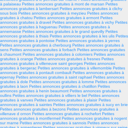
à palaiseau
Petites annonces gratuites à mont de marsan
Petites
annonces gratuites à lambersart
Petites annonces gratuites à clichy
sous bois
Petites annonces gratuites à meyzieu
Petites annonces
gratuites à chatou
Petites annonces gratuites à ermont
Petites
annonces gratuites à draveil
Petites annonces gratuites à vichy
Petites
annonces gratuites à haguenau
Petites annonces gratuites à
annemasse
Petites annonces gratuites à le grand quevilly
Petites
annonces gratuites à thiais
Petites annonces gratuites à les ulis
Petites
annonces gratuites à pontoise
Petites annonces gratuites à yerres
Petites annonces gratuites à cherbourg
Petites annonces gratuites à
sens
Petites annonces gratuites à forbach
Petites annonces gratuites
à chaumont
Petites annonces gratuites à colomiers
Petites annonces
gratuites à orange
Petites annonces gratuites à fresnes
Petites
annonces gratuites à villeneuve saint georges
Petites annonces
gratuites à bergerac
Petites annonces gratuites à villemomble
Petites
annonces gratuites à pontault combault
Petites annonces gratuites à
epernay
Petites annonces gratuites à saint raphael
Petites annonces
gratuites à dole
Petites annonces gratuites à lomme
Petites annonces
gratuites à laon
Petites annonces gratuites à chatillon
Petites
annonces gratuites à henin beaumont
Petites annonces gratuites à
oullins
Petites annonces gratuites à villiers le bel
Petites annonces
gratuites à vanves
Petites annonces gratuites à plaisir
Petites
annonces gratuites à saintes
Petites annonces gratuites à sucy en brie
Petites annonces gratuites à bezons
Petites annonces gratuites à
villenave d ornon
Petites annonces gratuites à rochefort
Petites
annonces gratuites à montfermeil
Petites annonces gratuites à nogent
sur marne
Petites annonces gratuites à sannois
Petites annonces
gratuites à armentieres
Petites annonces gratuites à vigneux sur seine