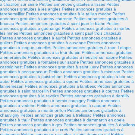
à chatillon sur seine
Petites annonces gratuites à lisses
Petites
annonces gratuites à les angles
Petites annonces gratuites à
farebersviller
Petites annonces gratuites à le taillan medoc
Petites
annonces gratuites à tonnay charente
Petites annonces gratuites à
boucau
Petites annonces gratuites à saint jean le blanc
Petites
annonces gratuites à guenange
Petites annonces gratuites à marles
les mines
Petites annonces gratuites à saint paul trois chateaux
Petites annonces gratuites à auriol
Petites annonces gratuites à
guilers
Petites annonces gratuites à auxonne
Petites annonces
gratuites à longue jumelles
Petites annonces gratuites à raon l etape
Petites annonces gratuites à la tour du pin
Petites annonces gratuites
à emerainville
Petites annonces gratuites à neuville sur saone
Petites
annonces gratuites à fontaines sur saone
Petites annonces gratuites à
castelginest
Petites annonces gratuites à saint juery
Petites annonces
gratuites à pecquencourt
Petites annonces gratuites à mimizan
Petites
annonces gratuites à ouistreham
Petites annonces gratuites à bar sur
aube
Petites annonces gratuites à epone
Petites annonces gratuites à
lannemezan
Petites annonces gratuites à lambesc
Petites annonces
gratuites à saint marcellin
Petites annonces gratuites à coutras
Petites
annonces gratuites à la ravoire
Petites annonces gratuites à dardilly
Petites annonces gratuites à hersin coupigny
Petites annonces
gratuites à vedene
Petites annonces gratuites à caudan
Petites
annonces gratuites à montmorillon
Petites annonces gratuites à
chauvigny
Petites annonces gratuites à trelissac
Petites annonces
gratuites à thuir
Petites annonces gratuites à dammartin en goele
Petites annonces gratuites à gex
Petites annonces gratuites à doullens
Petites annonces gratuites à le cres
Petites annonces gratuites à
plabennec
Petites annonces gratuites à saint denis en val
Petites