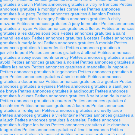
gratuites à carvin
Petites annonces gratuites à vitry le francois
Petites
annonces gratuites à montigny les cormeilles
Petites annonces
gratuites à le pecq
Petites annonces gratuites à lannion
Petites
annonces gratuites à eragny
Petites annonces gratuites à chilly
mazarin
Petites annonces gratuites à jouy le moutier
Petites annonces
gratuites à royan
Petites annonces gratuites à floirac
Petites annonces
gratuites à les clayes sous bois
Petites annonces gratuites à saint
amand les eaux
Petites annonces gratuites à cestas
Petites annonces
gratuites à marly le roi
Petites annonces gratuites à morlaix
Petites
annonces gratuites à tournefeuille
Petites annonces gratuites à
joinville le pont
Petites annonces gratuites à elbeuf
Petites annonces
gratuites à soisy sous montmorency
Petites annonces gratuites à saint
avold
Petites annonces gratuites à noisiel
Petites annonces gratuites à
villers les nancy
Petites annonces gratuites à mandelieu la napoule
Petites annonces gratuites à lingolsheim
Petites annonces gratuites à
gien
Petites annonces gratuites à sin le noble
Petites annonces
gratuites à douarnenez
Petites annonces gratuites à argentan
Petites
annonces gratuites à eysines
Petites annonces gratuites à saint jean
de braye
Petites annonces gratuites à audincourt
Petites annonces
gratuites à cluses
Petites annonces gratuites à saint jean de la ruelle
Petites annonces gratuites à coueron
Petites annonces gratuites à
bischheim
Petites annonces gratuites à lourdes
Petites annonces
gratuites à frontignan
Petites annonces gratuites à chevilly larue
Petites annonces gratuites à villefontaine
Petites annonces gratuites à
allauch
Petites annonces gratuites à canteleu
Petites annonces
gratuites à digne les bains
Petites annonces gratuites à le chambon
feugerolles
Petites annonces gratuites à limeil brevannes
Petites
annonces gratuites à le vesinet
Petites annonces gratuites à saint