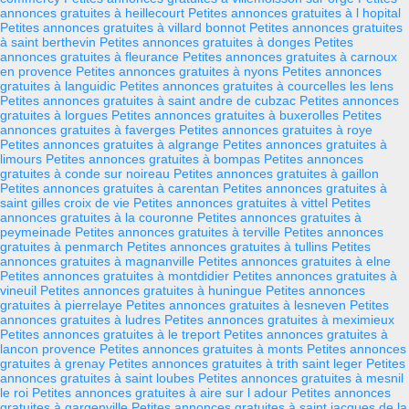
annonces gratuites à heillecourt
Petites annonces gratuites à l hopital
Petites annonces gratuites à villard bonnot
Petites annonces gratuites
à saint berthevin
Petites annonces gratuites à donges
Petites
annonces gratuites à fleurance
Petites annonces gratuites à carnoux
en provence
Petites annonces gratuites à nyons
Petites annonces
gratuites à languidic
Petites annonces gratuites à courcelles les lens
Petites annonces gratuites à saint andre de cubzac
Petites annonces
gratuites à lorgues
Petites annonces gratuites à buxerolles
Petites
annonces gratuites à faverges
Petites annonces gratuites à roye
Petites annonces gratuites à algrange
Petites annonces gratuites à
limours
Petites annonces gratuites à bompas
Petites annonces
gratuites à conde sur noireau
Petites annonces gratuites à gaillon
Petites annonces gratuites à carentan
Petites annonces gratuites à
saint gilles croix de vie
Petites annonces gratuites à vittel
Petites
annonces gratuites à la couronne
Petites annonces gratuites à
peymeinade
Petites annonces gratuites à terville
Petites annonces
gratuites à penmarch
Petites annonces gratuites à tullins
Petites
annonces gratuites à magnanville
Petites annonces gratuites à elne
Petites annonces gratuites à montdidier
Petites annonces gratuites à
vineuil
Petites annonces gratuites à huningue
Petites annonces
gratuites à pierrelaye
Petites annonces gratuites à lesneven
Petites
annonces gratuites à ludres
Petites annonces gratuites à meximieux
Petites annonces gratuites à le treport
Petites annonces gratuites à
lancon provence
Petites annonces gratuites à monts
Petites annonces
gratuites à grenay
Petites annonces gratuites à trith saint leger
Petites
annonces gratuites à saint loubes
Petites annonces gratuites à mesnil
le roi
Petites annonces gratuites à aire sur l adour
Petites annonces
gratuites à gargenville
Petites annonces gratuites à saint jacques de la