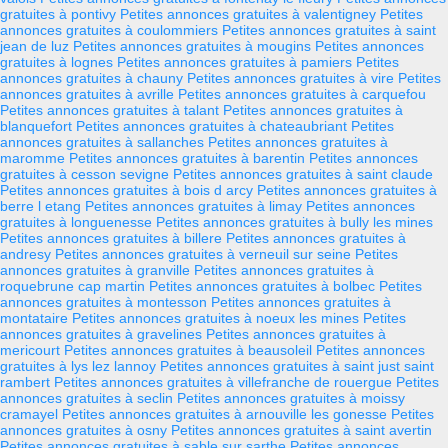
gratuites à pontivy
Petites annonces gratuites à valentigney
Petites
annonces gratuites à coulommiers
Petites annonces gratuites à saint
jean de luz
Petites annonces gratuites à mougins
Petites annonces
gratuites à lognes
Petites annonces gratuites à pamiers
Petites
annonces gratuites à chauny
Petites annonces gratuites à vire
Petites
annonces gratuites à avrille
Petites annonces gratuites à carquefou
Petites annonces gratuites à talant
Petites annonces gratuites à
blanquefort
Petites annonces gratuites à chateaubriant
Petites
annonces gratuites à sallanches
Petites annonces gratuites à
maromme
Petites annonces gratuites à barentin
Petites annonces
gratuites à cesson sevigne
Petites annonces gratuites à saint claude
Petites annonces gratuites à bois d arcy
Petites annonces gratuites à
berre l etang
Petites annonces gratuites à limay
Petites annonces
gratuites à longuenesse
Petites annonces gratuites à bully les mines
Petites annonces gratuites à billere
Petites annonces gratuites à
andresy
Petites annonces gratuites à verneuil sur seine
Petites
annonces gratuites à granville
Petites annonces gratuites à
roquebrune cap martin
Petites annonces gratuites à bolbec
Petites
annonces gratuites à montesson
Petites annonces gratuites à
montataire
Petites annonces gratuites à noeux les mines
Petites
annonces gratuites à gravelines
Petites annonces gratuites à
mericourt
Petites annonces gratuites à beausoleil
Petites annonces
gratuites à lys lez lannoy
Petites annonces gratuites à saint just saint
rambert
Petites annonces gratuites à villefranche de rouergue
Petites
annonces gratuites à seclin
Petites annonces gratuites à moissy
cramayel
Petites annonces gratuites à arnouville les gonesse
Petites
annonces gratuites à osny
Petites annonces gratuites à saint avertin
Petites annonces gratuites à sable sur sarthe
Petites annonces