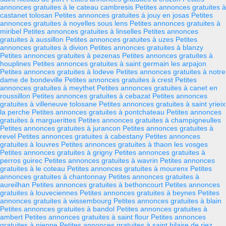
annonces gratuites à le cateau cambresis
Petites annonces gratuites à
castanet tolosan
Petites annonces gratuites à jouy en josas
Petites
annonces gratuites à noyelles sous lens
Petites annonces gratuites à
miribel
Petites annonces gratuites à linselles
Petites annonces
gratuites à aussillon
Petites annonces gratuites à uzes
Petites
annonces gratuites à divion
Petites annonces gratuites à blanzy
Petites annonces gratuites à pezenas
Petites annonces gratuites à
houplines
Petites annonces gratuites à saint germain les arpajon
Petites annonces gratuites à lodeve
Petites annonces gratuites à notre
dame de bondeville
Petites annonces gratuites à crest
Petites
annonces gratuites à meythet
Petites annonces gratuites à canet en
roussillon
Petites annonces gratuites à cebazat
Petites annonces
gratuites à villeneuve tolosane
Petites annonces gratuites à saint yrieix
la perche
Petites annonces gratuites à pontchateau
Petites annonces
gratuites à marguerittes
Petites annonces gratuites à champigneulles
Petites annonces gratuites à jurancon
Petites annonces gratuites à
revel
Petites annonces gratuites à cabestany
Petites annonces
gratuites à louvres
Petites annonces gratuites à thaon les vosges
Petites annonces gratuites à grigny
Petites annonces gratuites à
perros guirec
Petites annonces gratuites à wavrin
Petites annonces
gratuites à le coteau
Petites annonces gratuites à mourenx
Petites
annonces gratuites à chantonnay
Petites annonces gratuites à
aureilhan
Petites annonces gratuites à bethoncourt
Petites annonces
gratuites à louveciennes
Petites annonces gratuites à beynes
Petites
annonces gratuites à wissembourg
Petites annonces gratuites à blain
Petites annonces gratuites à bandol
Petites annonces gratuites à
ambert
Petites annonces gratuites à saint flour
Petites annonces
gratuites à nieppe
Petites annonces gratuites à saint hilaire de riez