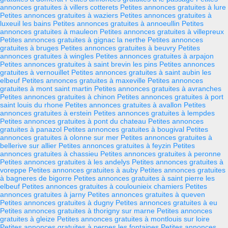
annonces gratuites à villers cotterets
Petites annonces gratuites à lure
Petites annonces gratuites à waziers
Petites annonces gratuites à
luxeuil les bains
Petites annonces gratuites à annoeullin
Petites
annonces gratuites à mauleon
Petites annonces gratuites à villepreux
Petites annonces gratuites à gignac la nerthe
Petites annonces
gratuites à bruges
Petites annonces gratuites à beuvry
Petites
annonces gratuites à wingles
Petites annonces gratuites à arpajon
Petites annonces gratuites à saint brevin les pins
Petites annonces
gratuites à vernouillet
Petites annonces gratuites à saint aubin les
elbeuf
Petites annonces gratuites à maxeville
Petites annonces
gratuites à mont saint martin
Petites annonces gratuites à avranches
Petites annonces gratuites à chinon
Petites annonces gratuites à port
saint louis du rhone
Petites annonces gratuites à avallon
Petites
annonces gratuites à erstein
Petites annonces gratuites à lempdes
Petites annonces gratuites à pont du chateau
Petites annonces
gratuites à panazol
Petites annonces gratuites à bougival
Petites
annonces gratuites à olonne sur mer
Petites annonces gratuites à
bellerive sur allier
Petites annonces gratuites à feyzin
Petites
annonces gratuites à chassieu
Petites annonces gratuites à peronne
Petites annonces gratuites à les andelys
Petites annonces gratuites à
voreppe
Petites annonces gratuites à auby
Petites annonces gratuites
à bagneres de bigorre
Petites annonces gratuites à saint pierre les
elbeuf
Petites annonces gratuites à coulounieix chamiers
Petites
annonces gratuites à jarny
Petites annonces gratuites à queven
Petites annonces gratuites à dugny
Petites annonces gratuites à eu
Petites annonces gratuites à thorigny sur marne
Petites annonces
gratuites à gleize
Petites annonces gratuites à montlouis sur loire
Petites annonces gratuites à pernes les fontaines
Petites annonces