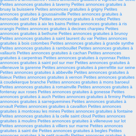
Petites annonces gratuites à taverny
Petites annonces gratuites à
bruay la buissiere
Petites annonces gratuites à grigny
Petites
annonces gratuites à goussainville
Petites annonces gratuites à
herouville saint clair
Petites annonces gratuites à rodez
Petites
annonces gratuites à aix les bains
Petites annonces gratuites à ris
orangis
Petites annonces gratuites à decines charpieu
Petites
annonces gratuites à bethune
Petites annonces gratuites à brunoy
Petites annonces gratuites à saint laurent du var
Petites annonces
gratuites à bois colombes
Petites annonces gratuites à grande synthe
Petites annonces gratuites à rambouillet
Petites annonces gratuites à
vallauris
Petites annonces gratuites à cachan
Petites annonces
gratuites à carpentras
Petites annonces gratuites à oyonnax
Petites
annonces gratuites à saint pol sur mer
Petites annonces gratuites à
villeneuve la garenne
Petites annonces gratuites à pierrefitte sur seine
Petites annonces gratuites à abbeville
Petites annonces gratuites à
lisieux
Petites annonces gratuites à vernon
Petites annonces gratuites
à coudekerque branche
Petites annonces gratuites à mons baroeul
Petites annonces gratuites à romainville
Petites annonces gratuites à
fontenay aux roses
Petites annonces gratuites à gonesse
Petites
annonces gratuites à auch
Petites annonces gratuites à firminy
Petites
annonces gratuites à sarreguemines
Petites annonces gratuites à
orvault
Petites annonces gratuites à cavaillon
Petites annonces
gratuites à montceau les mines
Petites annonces gratuites à fontaine
Petites annonces gratuites à la celle saint cloud
Petites annonces
gratuites à moulins
Petites annonces gratuites à villeneuve sur lot
Petites annonces gratuites à villiers sur marne
Petites annonces
gratuites à saint die
Petites annonces gratuites à begles
Petites
annonces gratuites à le petit quevilly
Petites annonces gratuites à