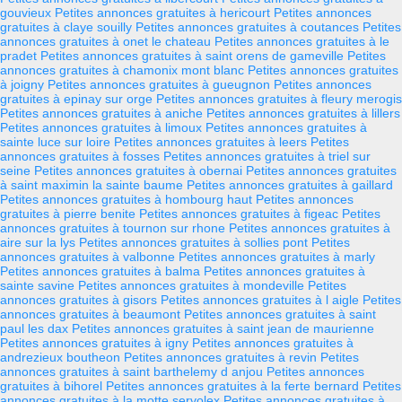
gouvieux
Petites annonces gratuites à hericourt
Petites annonces
gratuites à claye souilly
Petites annonces gratuites à coutances
Petites
annonces gratuites à onet le chateau
Petites annonces gratuites à le
pradet
Petites annonces gratuites à saint orens de gameville
Petites
annonces gratuites à chamonix mont blanc
Petites annonces gratuites
à joigny
Petites annonces gratuites à gueugnon
Petites annonces
gratuites à epinay sur orge
Petites annonces gratuites à fleury merogis
Petites annonces gratuites à aniche
Petites annonces gratuites à lillers
Petites annonces gratuites à limoux
Petites annonces gratuites à
sainte luce sur loire
Petites annonces gratuites à leers
Petites
annonces gratuites à fosses
Petites annonces gratuites à triel sur
seine
Petites annonces gratuites à obernai
Petites annonces gratuites
à saint maximin la sainte baume
Petites annonces gratuites à gaillard
Petites annonces gratuites à hombourg haut
Petites annonces
gratuites à pierre benite
Petites annonces gratuites à figeac
Petites
annonces gratuites à tournon sur rhone
Petites annonces gratuites à
aire sur la lys
Petites annonces gratuites à sollies pont
Petites
annonces gratuites à valbonne
Petites annonces gratuites à marly
Petites annonces gratuites à balma
Petites annonces gratuites à
sainte savine
Petites annonces gratuites à mondeville
Petites
annonces gratuites à gisors
Petites annonces gratuites à l aigle
Petites
annonces gratuites à beaumont
Petites annonces gratuites à saint
paul les dax
Petites annonces gratuites à saint jean de maurienne
Petites annonces gratuites à igny
Petites annonces gratuites à
andrezieux boutheon
Petites annonces gratuites à revin
Petites
annonces gratuites à saint barthelemy d anjou
Petites annonces
gratuites à bihorel
Petites annonces gratuites à la ferte bernard
Petites
annonces gratuites à la motte servolex
Petites annonces gratuites à