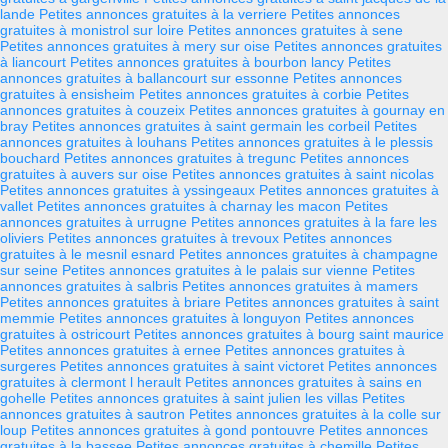
lande
Petites annonces gratuites à la verriere
Petites annonces
gratuites à monistrol sur loire
Petites annonces gratuites à sene
Petites annonces gratuites à mery sur oise
Petites annonces gratuites
à liancourt
Petites annonces gratuites à bourbon lancy
Petites
annonces gratuites à ballancourt sur essonne
Petites annonces
gratuites à ensisheim
Petites annonces gratuites à corbie
Petites
annonces gratuites à couzeix
Petites annonces gratuites à gournay en
bray
Petites annonces gratuites à saint germain les corbeil
Petites
annonces gratuites à louhans
Petites annonces gratuites à le plessis
bouchard
Petites annonces gratuites à tregunc
Petites annonces
gratuites à auvers sur oise
Petites annonces gratuites à saint nicolas
Petites annonces gratuites à yssingeaux
Petites annonces gratuites à
vallet
Petites annonces gratuites à charnay les macon
Petites
annonces gratuites à urrugne
Petites annonces gratuites à la fare les
oliviers
Petites annonces gratuites à trevoux
Petites annonces
gratuites à le mesnil esnard
Petites annonces gratuites à champagne
sur seine
Petites annonces gratuites à le palais sur vienne
Petites
annonces gratuites à salbris
Petites annonces gratuites à mamers
Petites annonces gratuites à briare
Petites annonces gratuites à saint
memmie
Petites annonces gratuites à longuyon
Petites annonces
gratuites à ostricourt
Petites annonces gratuites à bourg saint maurice
Petites annonces gratuites à ernee
Petites annonces gratuites à
surgeres
Petites annonces gratuites à saint victoret
Petites annonces
gratuites à clermont l herault
Petites annonces gratuites à sains en
gohelle
Petites annonces gratuites à saint julien les villas
Petites
annonces gratuites à sautron
Petites annonces gratuites à la colle sur
loup
Petites annonces gratuites à gond pontouvre
Petites annonces
gratuites à la bassee
Petites annonces gratuites à chemille
Petites