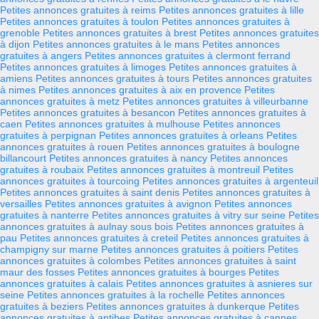
Petites annonces gratuites à reims
Petites annonces gratuites à lille
Petites annonces gratuites à toulon
Petites annonces gratuites à
grenoble
Petites annonces gratuites à brest
Petites annonces gratuites
à dijon
Petites annonces gratuites à le mans
Petites annonces
gratuites à angers
Petites annonces gratuites à clermont ferrand
Petites annonces gratuites à limoges
Petites annonces gratuites à
amiens
Petites annonces gratuites à tours
Petites annonces gratuites
à nimes
Petites annonces gratuites à aix en provence
Petites
annonces gratuites à metz
Petites annonces gratuites à villeurbanne
Petites annonces gratuites à besancon
Petites annonces gratuites à
caen
Petites annonces gratuites à mulhouse
Petites annonces
gratuites à perpignan
Petites annonces gratuites à orleans
Petites
annonces gratuites à rouen
Petites annonces gratuites à boulogne
billancourt
Petites annonces gratuites à nancy
Petites annonces
gratuites à roubaix
Petites annonces gratuites à montreuil
Petites
annonces gratuites à tourcoing
Petites annonces gratuites à argenteuil
Petites annonces gratuites à saint denis
Petites annonces gratuites à
versailles
Petites annonces gratuites à avignon
Petites annonces
gratuites à nanterre
Petites annonces gratuites à vitry sur seine
Petites
annonces gratuites à aulnay sous bois
Petites annonces gratuites à
pau
Petites annonces gratuites à creteil
Petites annonces gratuites à
champigny sur marne
Petites annonces gratuites à poitiers
Petites
annonces gratuites à colombes
Petites annonces gratuites à saint
maur des fosses
Petites annonces gratuites à bourges
Petites
annonces gratuites à calais
Petites annonces gratuites à asnieres sur
seine
Petites annonces gratuites à la rochelle
Petites annonces
gratuites à beziers
Petites annonces gratuites à dunkerque
Petites
annonces gratuites à antibes
Petites annonces gratuites à cannes