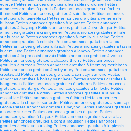
egreve
Petites annonces gratuites à les sables d olonne
Petites
annonces gratuites à pertuis
Petites annonces gratuites à faches
thumesnil
Petites annonces gratuites à saint fons
Petites annonces
gratuites à fontainebleau
Petites annonces gratuites à verrieres le
buisson
Petites annonces gratuites à le pontet
Petites annonces
gratuites à hayange
Petites annonces gratuites à rive de gier
Petites
annonces gratuites à cran gevrier
Petites annonces gratuites à l isle
sur la sorgue
Petites annonces gratuites à romilly sur seine
Petites
annonces gratuites à selestat
Petites annonces gratuites à laxou
Petites annonces gratuites à illzach
Petites annonces gratuites à tassin
la demi lune
Petites annonces gratuites à longwy
Petites annonces
gratuites à le pre saint gervais
Petites annonces gratuites à vence
Petites annonces gratuites à chateau thierry
Petites annonces
gratuites à outreau
Petites annonces gratuites à freyming merlebach
Petites annonces gratuites à mitry mory
Petites annonces gratuites à
creutzwald
Petites annonces gratuites à saint cyr sur loire
Petites
annonces gratuites à boissy saint leger
Petites annonces gratuites à
bouguenais
Petites annonces gratuites à acheres
Petites annonces
gratuites à montargis
Petites annonces gratuites à la fleche
Petites
annonces gratuites à orsay
Petites annonces gratuites à la baule
escoublac
Petites annonces gratuites à thiers
Petites annonces
gratuites à la chapelle sur erdre
Petites annonces gratuites à saint cyr
l ecole
Petites annonces gratuites à seynod
Petites annonces gratuites
à sanary sur mer
Petites annonces gratuites à gueret
Petites
annonces gratuites à bayeux
Petites annonces gratuites à viroflay
Petites annonces gratuites à pont a mousson
Petites annonces
gratuites à chalette sur loing
Petites annonces gratuites à le plessis
trevise
Petites annonces gratuites à wattignies
Petites annonces