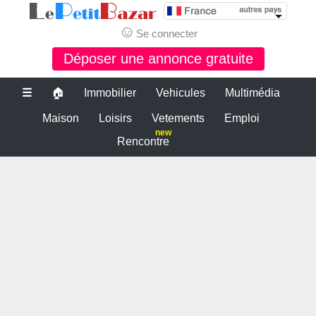
☺
Se connecter
Déposer une annonce gratuite
☰
🏠
Immobilier
Vehicules
Multimédia
Maison
Loisirs
Vetements
Emploi
new
Rencontre