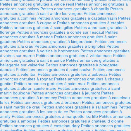
Petites annonces gratuites à val de reuil
Petites annonces gratuites à
carrieres sous poissy
Petites annonces gratuites à chantilly
Petites
annonces gratuites à saint andre les vergers
Petites annonces
gratuites à comines
Petites annonces gratuites à castelsarrasin
Petites
annonces gratuites à cugnaux
Petites annonces gratuites à etaples
Petites annonces gratuites à saint gilles
Petites annonces gratuites à
florange
Petites annonces gratuites à conde sur l escaut
Petites
annonces gratuites à mende
Petites annonces gratuites à saint
gaudens
Petites annonces gratuites à kingersheim
Petites annonces
gratuites à la crau
Petites annonces gratuites à brignoles
Petites
annonces gratuites à voisins le bretonneux
Petites annonces gratuites
à vaires sur marne
Petites annonces gratuites à villetaneuse
Petites
annonces gratuites à saint maurice
Petites annonces gratuites à
bellegarde sur valserine
Petites annonces gratuites à plougastel
daoulas
Petites annonces gratuites à saint saulve
Petites annonces
gratuites à valenton
Petites annonces gratuites à aubenas
Petites
annonces gratuites à rognac
Petites annonces gratuites à chateau
gontier
Petites annonces gratuites à saint max
Petites annonces
gratuites à oloron sainte marie
Petites annonces gratuites à saint
martin boulogne
Petites annonces gratuites à jeumont
Petites
annonces gratuites à mennecy
Petites annonces gratuites à castelnau
le lez
Petites annonces gratuites à briancon
Petites annonces gratuites
à saint martin de crau
Petites annonces gratuites à sallaumines
Petites
annonces gratuites à les ponts de ce
Petites annonces gratuites à
amilly
Petites annonces gratuites à marquette lez lille
Petites annonces
gratuites à amboise
Petites annonces gratuites à chateau d olonne
Petites annonces gratuites à castelnaudary
Petites annonces gratuites
à bischwiller
Petites annonces gratuites à carmaux
Petites annonces