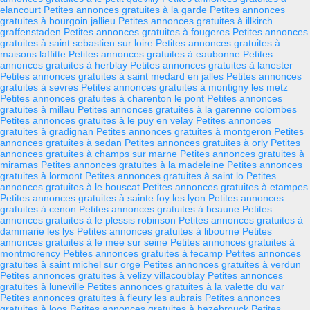
elancourt
Petites annonces gratuites à la garde
Petites annonces
gratuites à bourgoin jallieu
Petites annonces gratuites à illkirch
graffenstaden
Petites annonces gratuites à fougeres
Petites annonces
gratuites à saint sebastien sur loire
Petites annonces gratuites à
maisons laffitte
Petites annonces gratuites à eaubonne
Petites
annonces gratuites à herblay
Petites annonces gratuites à lanester
Petites annonces gratuites à saint medard en jalles
Petites annonces
gratuites à sevres
Petites annonces gratuites à montigny les metz
Petites annonces gratuites à charenton le pont
Petites annonces
gratuites à millau
Petites annonces gratuites à la garenne colombes
Petites annonces gratuites à le puy en velay
Petites annonces
gratuites à gradignan
Petites annonces gratuites à montgeron
Petites
annonces gratuites à sedan
Petites annonces gratuites à orly
Petites
annonces gratuites à champs sur marne
Petites annonces gratuites à
miramas
Petites annonces gratuites à la madeleine
Petites annonces
gratuites à lormont
Petites annonces gratuites à saint lo
Petites
annonces gratuites à le bouscat
Petites annonces gratuites à etampes
Petites annonces gratuites à sainte foy les lyon
Petites annonces
gratuites à cenon
Petites annonces gratuites à beaune
Petites
annonces gratuites à le plessis robinson
Petites annonces gratuites à
dammarie les lys
Petites annonces gratuites à libourne
Petites
annonces gratuites à le mee sur seine
Petites annonces gratuites à
montmorency
Petites annonces gratuites à fecamp
Petites annonces
gratuites à saint michel sur orge
Petites annonces gratuites à verdun
Petites annonces gratuites à velizy villacoublay
Petites annonces
gratuites à luneville
Petites annonces gratuites à la valette du var
Petites annonces gratuites à fleury les aubrais
Petites annonces
gratuites à loos
Petites annonces gratuites à hazebrouck
Petites