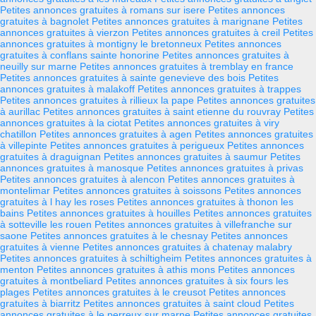
Petites annonces gratuites à romans sur isere
Petites annonces
gratuites à bagnolet
Petites annonces gratuites à marignane
Petites
annonces gratuites à vierzon
Petites annonces gratuites à creil
Petites
annonces gratuites à montigny le bretonneux
Petites annonces
gratuites à conflans sainte honorine
Petites annonces gratuites à
neuilly sur marne
Petites annonces gratuites à tremblay en france
Petites annonces gratuites à sainte genevieve des bois
Petites
annonces gratuites à malakoff
Petites annonces gratuites à trappes
Petites annonces gratuites à rillieux la pape
Petites annonces gratuites
à aurillac
Petites annonces gratuites à saint etienne du rouvray
Petites
annonces gratuites à la ciotat
Petites annonces gratuites à viry
chatillon
Petites annonces gratuites à agen
Petites annonces gratuites
à villepinte
Petites annonces gratuites à perigueux
Petites annonces
gratuites à draguignan
Petites annonces gratuites à saumur
Petites
annonces gratuites à manosque
Petites annonces gratuites à privas
Petites annonces gratuites à alencon
Petites annonces gratuites à
montelimar
Petites annonces gratuites à soissons
Petites annonces
gratuites à l hay les roses
Petites annonces gratuites à thonon les
bains
Petites annonces gratuites à houilles
Petites annonces gratuites
à sotteville les rouen
Petites annonces gratuites à villefranche sur
saone
Petites annonces gratuites à le chesnay
Petites annonces
gratuites à vienne
Petites annonces gratuites à chatenay malabry
Petites annonces gratuites à schiltigheim
Petites annonces gratuites à
menton
Petites annonces gratuites à athis mons
Petites annonces
gratuites à montbeliard
Petites annonces gratuites à six fours les
plages
Petites annonces gratuites à le creusot
Petites annonces
gratuites à biarritz
Petites annonces gratuites à saint cloud
Petites
annonces gratuites à le perreux sur marne
Petites annonces gratuites