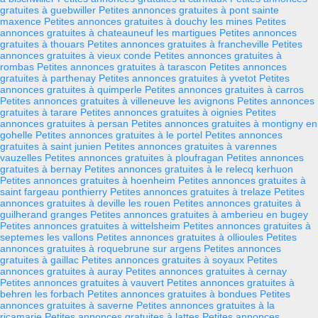
gratuites à guebwiller
Petites annonces gratuites à pont sainte
maxence
Petites annonces gratuites à douchy les mines
Petites
annonces gratuites à chateauneuf les martigues
Petites annonces
gratuites à thouars
Petites annonces gratuites à francheville
Petites
annonces gratuites à vieux conde
Petites annonces gratuites à
rombas
Petites annonces gratuites à tarascon
Petites annonces
gratuites à parthenay
Petites annonces gratuites à yvetot
Petites
annonces gratuites à quimperle
Petites annonces gratuites à carros
Petites annonces gratuites à villeneuve les avignons
Petites annonces
gratuites à tarare
Petites annonces gratuites à oignies
Petites
annonces gratuites à persan
Petites annonces gratuites à montigny en
gohelle
Petites annonces gratuites à le portel
Petites annonces
gratuites à saint junien
Petites annonces gratuites à varennes
vauzelles
Petites annonces gratuites à ploufragan
Petites annonces
gratuites à bernay
Petites annonces gratuites à le relecq kerhuon
Petites annonces gratuites à hoenheim
Petites annonces gratuites à
saint fargeau ponthierry
Petites annonces gratuites à trelaze
Petites
annonces gratuites à deville les rouen
Petites annonces gratuites à
guilherand granges
Petites annonces gratuites à amberieu en bugey
Petites annonces gratuites à wittelsheim
Petites annonces gratuites à
septemes les vallons
Petites annonces gratuites à ollioules
Petites
annonces gratuites à roquebrune sur argens
Petites annonces
gratuites à gaillac
Petites annonces gratuites à soyaux
Petites
annonces gratuites à auray
Petites annonces gratuites à cernay
Petites annonces gratuites à vauvert
Petites annonces gratuites à
behren les forbach
Petites annonces gratuites à bondues
Petites
annonces gratuites à saverne
Petites annonces gratuites à la
ricamarie
Petites annonces gratuites à lattes
Petites annonces