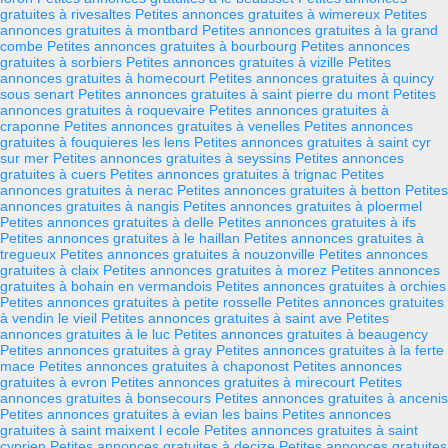
gratuites à rivesaltes
Petites annonces gratuites à wimereux
Petites
annonces gratuites à montbard
Petites annonces gratuites à la grand
combe
Petites annonces gratuites à bourbourg
Petites annonces
gratuites à sorbiers
Petites annonces gratuites à vizille
Petites
annonces gratuites à homecourt
Petites annonces gratuites à quincy
sous senart
Petites annonces gratuites à saint pierre du mont
Petites
annonces gratuites à roquevaire
Petites annonces gratuites à
craponne
Petites annonces gratuites à venelles
Petites annonces
gratuites à fouquieres les lens
Petites annonces gratuites à saint cyr
sur mer
Petites annonces gratuites à seyssins
Petites annonces
gratuites à cuers
Petites annonces gratuites à trignac
Petites
annonces gratuites à nerac
Petites annonces gratuites à betton
Petites
annonces gratuites à nangis
Petites annonces gratuites à ploermel
Petites annonces gratuites à delle
Petites annonces gratuites à ifs
Petites annonces gratuites à le haillan
Petites annonces gratuites à
tregueux
Petites annonces gratuites à nouzonville
Petites annonces
gratuites à claix
Petites annonces gratuites à morez
Petites annonces
gratuites à bohain en vermandois
Petites annonces gratuites à orchies
Petites annonces gratuites à petite rosselle
Petites annonces gratuites
à vendin le vieil
Petites annonces gratuites à saint ave
Petites
annonces gratuites à le luc
Petites annonces gratuites à beaugency
Petites annonces gratuites à gray
Petites annonces gratuites à la ferte
mace
Petites annonces gratuites à chaponost
Petites annonces
gratuites à evron
Petites annonces gratuites à mirecourt
Petites
annonces gratuites à bonsecours
Petites annonces gratuites à ancenis
Petites annonces gratuites à evian les bains
Petites annonces
gratuites à saint maixent l ecole
Petites annonces gratuites à saint
cyprien
Petites annonces gratuites à decize
Petites annonces gratuites