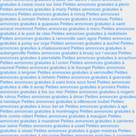
gratuites à cosne cours sur loire
Petites annonces gratuites à plerin
Petites annonces gratuites à marly
Petites annonces gratuites à
nemours
Petites annonces gratuites à roncq
Petites annonces
gratuites à somain
Petites annonces gratuites à moissac
Petites
annonces gratuites à guipavas
Petites annonces gratuites à saint
amand montrond
Petites annonces gratuites à meru
Petites annonces
gratuites à le pont de claix
Petites annonces gratuites à riedisheim
Petites annonces gratuites à ramonville saint agne
Petites annonces
gratuites à juvisy sur orge
Petites annonces gratuites à auchel
Petites
annonces gratuites à chateaurenard
Petites annonces gratuites à
aubergenville
Petites annonces gratuites à bruay sur l escaut
Petites
annonces gratuites à pierrelatte
Petites annonces gratuites à arcachon
Petites annonces gratuites à l union
Petites annonces gratuites à
vaureal
Petites annonces gratuites à le bourget
Petites annonces
gratuites à tergnier
Petites annonces gratuites à vernouillet
Petites
annonces gratuites à rixheim
Petites annonces gratuites à guerande
Petites annonces gratuites à saint brice sous foret
Petites annonces
gratuites à ville d avray
Petites annonces gratuites à provins
Petites
annonces gratuites à fos sur mer
Petites annonces gratuites à nogent
le rotrou
Petites annonces gratuites à dinan
Petites annonces gratuites
à hendaye
Petites annonces gratuites à villeneuve loubet
Petites
annonces gratuites à bouc bel air
Petites annonces gratuites à apt
Petites annonces gratuites à montmagny
Petites annonces gratuites à
brie comte robert
Petites annonces gratuites à mauguio
Petites
annonces gratuites à mazamet
Petites annonces gratuites à carrieres
sur seine
Petites annonces gratuites à ussel
Petites annonces
gratuites à oissel
Petites annonces gratuites à gujan mestras
Petites
annonces gratuites à plouzane
Petites annonces gratuites à courrieres