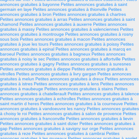
annonces gratuites à bayonne
Petites annonces gratuites à saint
germain en laye
Petites annonces gratuites à thionville
Petites
annonces gratuites à bron
Petites annonces gratuites à chartres
Petites annonces gratuites à arras
Petites annonces gratuites à saint
chamond
Petites annonces gratuites à auxerre
Petites annonces
gratuites à massy
Petites annonces gratuites à valenciennes
Petites
annonces gratuites à montrouge
Petites annonces gratuites à rosny
sous bois
Petites annonces gratuites à macon
Petites annonces
gratuites à joue les tours
Petites annonces gratuites à poissy
Petites
annonces gratuites à epinal
Petites annonces gratuites à marcq en
baroeul
Petites annonces gratuites à bagneux
Petites annonces
gratuites à noisy le sec
Petites annonces gratuites à alfortville
Petites
annonces gratuites à gagny
Petites annonces gratuites à suresnes
Petites annonces gratuites à dieppe
Petites annonces gratuites à
vitrolles
Petites annonces gratuites à livry gargan
Petites annonces
gratuites à melun
Petites annonces gratuites à dreux
Petites annonces
gratuites à istres
Petites annonces gratuites à lens
Petites annonces
gratuites à maubeuge
Petites annonces gratuites à stains
Petites
annonces gratuites à chatellerault
Petites annonces gratuites à talence
Petites annonces gratuites à echirolles
Petites annonces gratuites à
saint martin d heres
Petites annonces gratuites à la courneuve
Petites
annonces gratuites à vandoeuvre les nancy
Petites annonces gratuites
à choisy le roi
Petites annonces gratuites à salon de provence
Petites
annonces gratuites à franconville
Petites annonces gratuites à lievin
Petites annonces gratuites à saint dizier
Petites annonces gratuites à
gap
Petites annonces gratuites à savigny sur orge
Petites annonces
gratuites à reze
Petites annonces gratuites à cambrai
Petites
annonces gratuites à les mureaux
Petites annonces gratuites à anglet