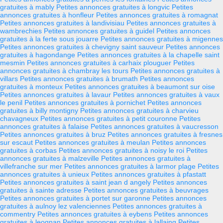
gratuites à mably
Petites annonces gratuites à longvic
Petites
annonces gratuites à honfleur
Petites annonces gratuites à romagnat
Petites annonces gratuites à landivisiau
Petites annonces gratuites à
wambrechies
Petites annonces gratuites à guidel
Petites annonces
gratuites à la ferte sous jouarre
Petites annonces gratuites à migennes
Petites annonces gratuites à chevigny saint sauveur
Petites annonces
gratuites à hagondange
Petites annonces gratuites à la chapelle saint
mesmin
Petites annonces gratuites à carhaix plouguer
Petites
annonces gratuites à chambray les tours
Petites annonces gratuites à
villars
Petites annonces gratuites à brumath
Petites annonces
gratuites à monteux
Petites annonces gratuites à beaumont sur oise
Petites annonces gratuites à lavaur
Petites annonces gratuites à vaux
le penil
Petites annonces gratuites à pornichet
Petites annonces
gratuites à billy montigny
Petites annonces gratuites à charvieu
chavagneux
Petites annonces gratuites à petit couronne
Petites
annonces gratuites à falaise
Petites annonces gratuites à vaucresson
Petites annonces gratuites à bruz
Petites annonces gratuites à fresnes
sur escaut
Petites annonces gratuites à meulan
Petites annonces
gratuites à corbas
Petites annonces gratuites à noisy le roi
Petites
annonces gratuites à malzeville
Petites annonces gratuites à
villefranche sur mer
Petites annonces gratuites à larmor plage
Petites
annonces gratuites à unieux
Petites annonces gratuites à pfastatt
Petites annonces gratuites à saint jean d angely
Petites annonces
gratuites à sainte adresse
Petites annonces gratuites à beuvrages
Petites annonces gratuites à portet sur garonne
Petites annonces
gratuites à aulnoy lez valenciennes
Petites annonces gratuites à
commentry
Petites annonces gratuites à eybens
Petites annonces
gratuites à leognan
Petites annonces gratuites à lallaing
Petites