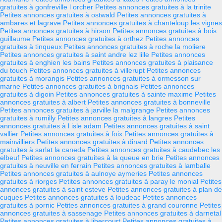
gratuites à gonfreville l orcher
Petites annonces gratuites à la trinite
Petites annonces gratuites à ostwald
Petites annonces gratuites à
ambares et lagrave
Petites annonces gratuites à chanteloup les vignes
Petites annonces gratuites à hirson
Petites annonces gratuites à bois
guillaume
Petites annonces gratuites à orthez
Petites annonces
gratuites à tinqueux
Petites annonces gratuites à roche la moliere
Petites annonces gratuites à saint andre lez lille
Petites annonces
gratuites à enghien les bains
Petites annonces gratuites à plaisance
du touch
Petites annonces gratuites à villerupt
Petites annonces
gratuites à morangis
Petites annonces gratuites à ormesson sur
marne
Petites annonces gratuites à brignais
Petites annonces
gratuites à digoin
Petites annonces gratuites à sainte maxime
Petites
annonces gratuites à albert
Petites annonces gratuites à bonneville
Petites annonces gratuites à jarville la malgrange
Petites annonces
gratuites à rumilly
Petites annonces gratuites à langres
Petites
annonces gratuites à l isle adam
Petites annonces gratuites à saint
vallier
Petites annonces gratuites à foix
Petites annonces gratuites à
mainvilliers
Petites annonces gratuites à dinard
Petites annonces
gratuites à sarlat la caneda
Petites annonces gratuites à caudebec les
elbeuf
Petites annonces gratuites à la queue en brie
Petites annonces
gratuites à neuville en ferrain
Petites annonces gratuites à lamballe
Petites annonces gratuites à aulnoye aymeries
Petites annonces
gratuites à riorges
Petites annonces gratuites à paray le monial
Petites
annonces gratuites à saint esteve
Petites annonces gratuites à plan de
cuques
Petites annonces gratuites à loudeac
Petites annonces
gratuites à pornic
Petites annonces gratuites à grand couronne
Petites
annonces gratuites à sassenage
Petites annonces gratuites à darnetal
Petites annonces gratuites à libercourt
Petites annonces gratuites à