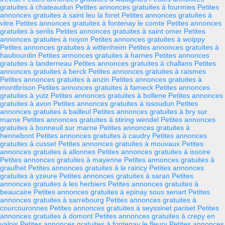
gratuites à chateaudun
Petites annonces gratuites à fourmies
Petites
annonces gratuites à saint leu la foret
Petites annonces gratuites à
vitre
Petites annonces gratuites à fontenay le comte
Petites annonces
gratuites à senlis
Petites annonces gratuites à saint omer
Petites
annonces gratuites à noyon
Petites annonces gratuites à woippy
Petites annonces gratuites à wittenheim
Petites annonces gratuites à
haubourdin
Petites annonces gratuites à harnes
Petites annonces
gratuites à landerneau
Petites annonces gratuites à challans
Petites
annonces gratuites à berck
Petites annonces gratuites à raismes
Petites annonces gratuites à anzin
Petites annonces gratuites à
montbrison
Petites annonces gratuites à fameck
Petites annonces
gratuites à yutz
Petites annonces gratuites à bollene
Petites annonces
gratuites à avon
Petites annonces gratuites à issoudun
Petites
annonces gratuites à bailleul
Petites annonces gratuites à bry sur
marne
Petites annonces gratuites à stiring wendel
Petites annonces
gratuites à bonneuil sur marne
Petites annonces gratuites à
hennebont
Petites annonces gratuites à caudry
Petites annonces
gratuites à cusset
Petites annonces gratuites à mouvaux
Petites
annonces gratuites à allonnes
Petites annonces gratuites à issoire
Petites annonces gratuites à mayenne
Petites annonces gratuites à
graulhet
Petites annonces gratuites à le raincy
Petites annonces
gratuites à yzeure
Petites annonces gratuites à saran
Petites
annonces gratuites à les herbiers
Petites annonces gratuites à
beaucaire
Petites annonces gratuites à epinay sous senart
Petites
annonces gratuites à sarrebourg
Petites annonces gratuites à
courcouronnes
Petites annonces gratuites à seyssinet pariset
Petites
annonces gratuites à domont
Petites annonces gratuites à crepy en
valois
Petites annonces gratuites à fontenay le fleury
Petites annonces