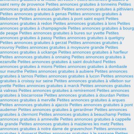
saint remy de provence
Petites annonces gratuites à tonneins
Petites
annonces gratuites à escaudain
Petites annonces gratuites à pithiviers
Petites annonces gratuites à genas
Petites annonces gratuites à
lillebonne
Petites annonces gratuites à pont saint esprit
Petites
annonces gratuites à redon
Petites annonces gratuites à lons
Petites
annonces gratuites à champagnole
Petites annonces gratuites à bourg
de peage
Petites annonces gratuites à bures sur yvette
Petites
annonces gratuites à passy
Petites annonces gratuites à quetigny
Petites annonces gratuites à gerzat
Petites annonces gratuites à
rouvroy
Petites annonces gratuites à moyeuvre grande
Petites
annonces gratuites à uckange
Petites annonces gratuites à harfleur
Petites annonces gratuites à onnaing
Petites annonces gratuites à
ezanville
Petites annonces gratuites à saint doulchard
Petites
annonces gratuites à mions
Petites annonces gratuites à dombasle
sur meurthe
Petites annonces gratuites à aubiere
Petites annonces
gratuites à tarnos
Petites annonces gratuites à lucon
Petites annonces
gratuites à croissy sur seine
Petites annonces gratuites à villebon sur
yvette
Petites annonces gratuites à marck
Petites annonces gratuites
à valreas
Petites annonces gratuites à remiremont
Petites annonces
gratuites à biscarrosse
Petites annonces gratuites à dourdan
Petites
annonces gratuites à merville
Petites annonces gratuites à arques
Petites annonces gratuites à ajaccio
Petites annonces gratuites à pont
audemer
Petites annonces gratuites à gerardmer
Petites annonces
gratuites à clermont
Petites annonces gratuites à beauchamp
Petites
annonces gratuites à amneville
Petites annonces gratuites à cappelle
la grande
Petites annonces gratuites à maizieres les metz
Petites
annonces gratuites à notre dame de gravenchon
Petites annonces
gratuites à domerat
Petites annonces gratuites à le passage
Petites