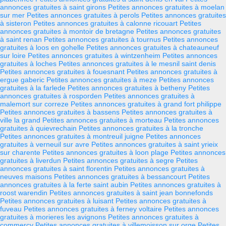
annonces gratuites à saint girons
Petites annonces gratuites à moelan
sur mer
Petites annonces gratuites à perols
Petites annonces gratuites
à sisteron
Petites annonces gratuites à calonne ricouart
Petites
annonces gratuites à montoir de bretagne
Petites annonces gratuites
à saint renan
Petites annonces gratuites à tournus
Petites annonces
gratuites à loos en gohelle
Petites annonces gratuites à chateauneuf
sur loire
Petites annonces gratuites à wintzenheim
Petites annonces
gratuites à loches
Petites annonces gratuites à le mesnil saint denis
Petites annonces gratuites à fouesnant
Petites annonces gratuites à
ergue gaberic
Petites annonces gratuites à meze
Petites annonces
gratuites à la farlede
Petites annonces gratuites à betheny
Petites
annonces gratuites à rosporden
Petites annonces gratuites à
malemort sur correze
Petites annonces gratuites à grand fort philippe
Petites annonces gratuites à bassens
Petites annonces gratuites à
ville la grand
Petites annonces gratuites à morteau
Petites annonces
gratuites à quievrechain
Petites annonces gratuites à la tronche
Petites annonces gratuites à montreuil juigne
Petites annonces
gratuites à verneuil sur avre
Petites annonces gratuites à saint yrieix
sur charente
Petites annonces gratuites à loon plage
Petites annonces
gratuites à liverdun
Petites annonces gratuites à segre
Petites
annonces gratuites à saint florentin
Petites annonces gratuites à
neuves maisons
Petites annonces gratuites à bessancourt
Petites
annonces gratuites à la ferte saint aubin
Petites annonces gratuites à
roost warendin
Petites annonces gratuites à saint jean bonnefonds
Petites annonces gratuites à luisant
Petites annonces gratuites à
fuveau
Petites annonces gratuites à ferney voltaire
Petites annonces
gratuites à morieres les avignons
Petites annonces gratuites à
commercy
Petites annonces gratuites à villemoisson sur orge
Petites