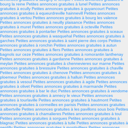
bourg la reine
Petites annonces gratuites à lunel
Petites annonces
gratuites à ecully
Petites annonces gratuites à guyancourt
Petites
annonces gratuites à equeurdreville hainnevill
Petites annonces
gratuites à vertou
Petites annonces gratuites à bourg les valence
Petites annonces gratuites à neuilly plaisance
Petites annonces
gratuites à muret
Petites annonces gratuites à octeville
Petites
annonces gratuites à pontarlier
Petites annonces gratuites à sceaux
Petites annonces gratuites à wasquehal
Petites annonces gratuites à
garches
Petites annonces gratuites à saint pierre des corps
Petites
annonces gratuites à ronchin
Petites annonces gratuites à autun
Petites annonces gratuites à flers
Petites annonces gratuites à
bagnols sur ceze
Petites annonces gratuites à romorantin lanthenay
Petites annonces gratuites à gardanne
Petites annonces gratuites à
meylan
Petites annonces gratuites à chennevieres sur marne
Petites
annonces gratuites à bressuire
Petites annonces gratuites à chaville
Petites annonces gratuites à chenove
Petites annonces gratuites à
ploemeur
Petites annonces gratuites à halluin
Petites annonces
gratuites à vesoul
Petites annonces gratuites à agde
Petites annonces
gratuites à olivet
Petites annonces gratuites à marmande
Petites
annonces gratuites à bar le duc
Petites annonces gratuites à vendome
Petites annonces gratuites à annecy le vieux
Petites annonces
gratuites à tourlaville
Petites annonces gratuites à hautmont
Petites
annonces gratuites à cormeilles en parisis
Petites annonces gratuites
à albertville
Petites annonces gratuites à les pavillons sous bois
Petites
annonces gratuites à chamalieres
Petites annonces gratuites à toul
Petites annonces gratuites à sorgues
Petites annonces gratuites à
blagnac
Petites annonces gratuites à tulle
Petites annonces gratuites à
gentilly
Petites annonces gratuites à montivilliers
Petites annonces