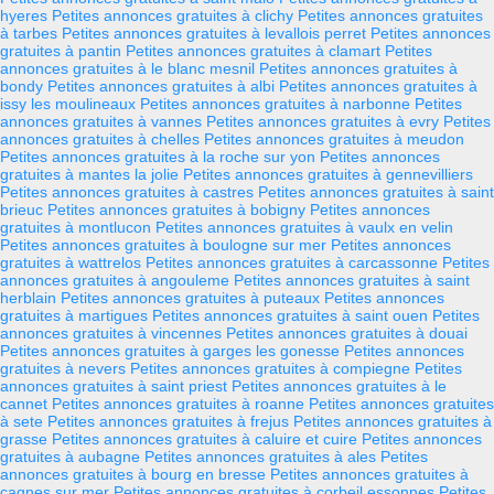
hyeres
Petites annonces gratuites à clichy
Petites annonces gratuites
à tarbes
Petites annonces gratuites à levallois perret
Petites annonces
gratuites à pantin
Petites annonces gratuites à clamart
Petites
annonces gratuites à le blanc mesnil
Petites annonces gratuites à
bondy
Petites annonces gratuites à albi
Petites annonces gratuites à
issy les moulineaux
Petites annonces gratuites à narbonne
Petites
annonces gratuites à vannes
Petites annonces gratuites à evry
Petites
annonces gratuites à chelles
Petites annonces gratuites à meudon
Petites annonces gratuites à la roche sur yon
Petites annonces
gratuites à mantes la jolie
Petites annonces gratuites à gennevilliers
Petites annonces gratuites à castres
Petites annonces gratuites à saint
brieuc
Petites annonces gratuites à bobigny
Petites annonces
gratuites à montlucon
Petites annonces gratuites à vaulx en velin
Petites annonces gratuites à boulogne sur mer
Petites annonces
gratuites à wattrelos
Petites annonces gratuites à carcassonne
Petites
annonces gratuites à angouleme
Petites annonces gratuites à saint
herblain
Petites annonces gratuites à puteaux
Petites annonces
gratuites à martigues
Petites annonces gratuites à saint ouen
Petites
annonces gratuites à vincennes
Petites annonces gratuites à douai
Petites annonces gratuites à garges les gonesse
Petites annonces
gratuites à nevers
Petites annonces gratuites à compiegne
Petites
annonces gratuites à saint priest
Petites annonces gratuites à le
cannet
Petites annonces gratuites à roanne
Petites annonces gratuites
à sete
Petites annonces gratuites à frejus
Petites annonces gratuites à
grasse
Petites annonces gratuites à caluire et cuire
Petites annonces
gratuites à aubagne
Petites annonces gratuites à ales
Petites
annonces gratuites à bourg en bresse
Petites annonces gratuites à
cagnes sur mer
Petites annonces gratuites à corbeil essonnes
Petites