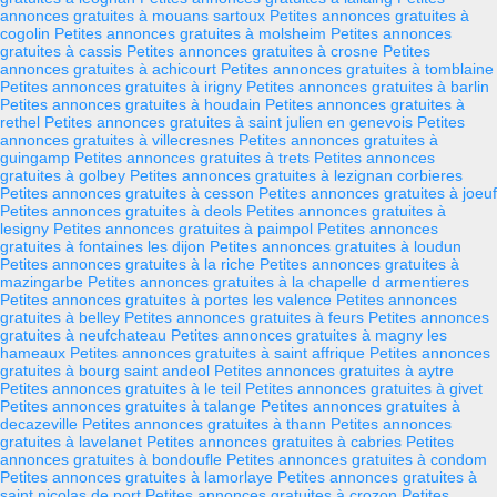
annonces gratuites à mouans sartoux
Petites annonces gratuites à
cogolin
Petites annonces gratuites à molsheim
Petites annonces
gratuites à cassis
Petites annonces gratuites à crosne
Petites
annonces gratuites à achicourt
Petites annonces gratuites à tomblaine
Petites annonces gratuites à irigny
Petites annonces gratuites à barlin
Petites annonces gratuites à houdain
Petites annonces gratuites à
rethel
Petites annonces gratuites à saint julien en genevois
Petites
annonces gratuites à villecresnes
Petites annonces gratuites à
guingamp
Petites annonces gratuites à trets
Petites annonces
gratuites à golbey
Petites annonces gratuites à lezignan corbieres
Petites annonces gratuites à cesson
Petites annonces gratuites à joeuf
Petites annonces gratuites à deols
Petites annonces gratuites à
lesigny
Petites annonces gratuites à paimpol
Petites annonces
gratuites à fontaines les dijon
Petites annonces gratuites à loudun
Petites annonces gratuites à la riche
Petites annonces gratuites à
mazingarbe
Petites annonces gratuites à la chapelle d armentieres
Petites annonces gratuites à portes les valence
Petites annonces
gratuites à belley
Petites annonces gratuites à feurs
Petites annonces
gratuites à neufchateau
Petites annonces gratuites à magny les
hameaux
Petites annonces gratuites à saint affrique
Petites annonces
gratuites à bourg saint andeol
Petites annonces gratuites à aytre
Petites annonces gratuites à le teil
Petites annonces gratuites à givet
Petites annonces gratuites à talange
Petites annonces gratuites à
decazeville
Petites annonces gratuites à thann
Petites annonces
gratuites à lavelanet
Petites annonces gratuites à cabries
Petites
annonces gratuites à bondoufle
Petites annonces gratuites à condom
Petites annonces gratuites à lamorlaye
Petites annonces gratuites à
saint nicolas de port
Petites annonces gratuites à crozon
Petites