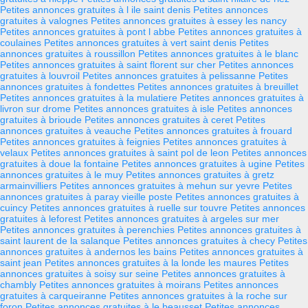
Petites annonces gratuites à l ile saint denis
Petites annonces
gratuites à valognes
Petites annonces gratuites à essey les nancy
Petites annonces gratuites à pont l abbe
Petites annonces gratuites à
coulaines
Petites annonces gratuites à vert saint denis
Petites
annonces gratuites à roussillon
Petites annonces gratuites à le blanc
Petites annonces gratuites à saint florent sur cher
Petites annonces
gratuites à louvroil
Petites annonces gratuites à pelissanne
Petites
annonces gratuites à fondettes
Petites annonces gratuites à breuillet
Petites annonces gratuites à la mulatiere
Petites annonces gratuites à
livron sur drome
Petites annonces gratuites à isle
Petites annonces
gratuites à brioude
Petites annonces gratuites à ceret
Petites
annonces gratuites à veauche
Petites annonces gratuites à frouard
Petites annonces gratuites à feignies
Petites annonces gratuites à
velaux
Petites annonces gratuites à saint pol de leon
Petites annonces
gratuites à doue la fontaine
Petites annonces gratuites à ugine
Petites
annonces gratuites à le muy
Petites annonces gratuites à gretz
armainvilliers
Petites annonces gratuites à mehun sur yevre
Petites
annonces gratuites à paray vieille poste
Petites annonces gratuites à
cuincy
Petites annonces gratuites à ruelle sur touvre
Petites annonces
gratuites à leforest
Petites annonces gratuites à argeles sur mer
Petites annonces gratuites à perenchies
Petites annonces gratuites à
saint laurent de la salanque
Petites annonces gratuites à checy
Petites
annonces gratuites à andernos les bains
Petites annonces gratuites à
saint jean
Petites annonces gratuites à la londe les maures
Petites
annonces gratuites à soisy sur seine
Petites annonces gratuites à
chambly
Petites annonces gratuites à moirans
Petites annonces
gratuites à carqueiranne
Petites annonces gratuites à la roche sur
foron
Petites annonces gratuites à le beausset
Petites annonces