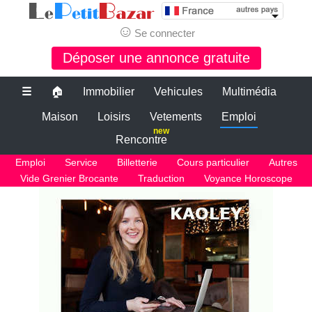
☺
Se connecter
Déposer une annonce gratuite
☰
🏠
Immobilier
Vehicules
Multimédia
Maison
Loisirs
Vetements
Emploi
new
Rencontre
Emploi
Service
Billetterie
Cours particulier
Autres
Vide Grenier Brocante
Traduction
Voyance Horoscope