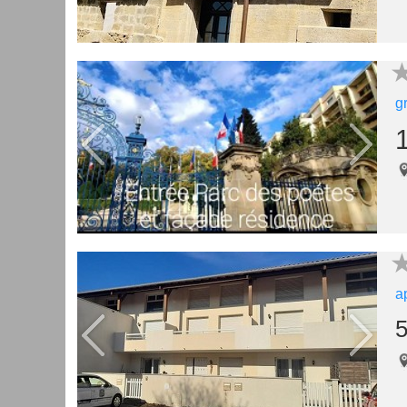
g
a
5