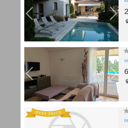
l
2
v
6
m