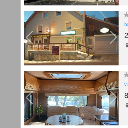
b
2
v
8