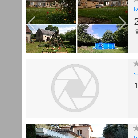
l
s
1