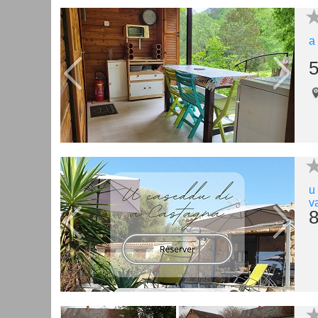
a
5
u
v
8