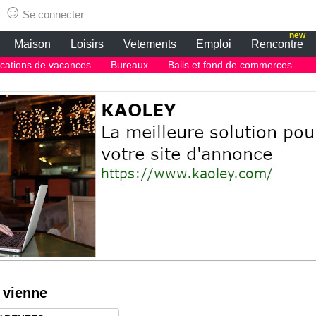
☺
Se connecter
new
Maison
Loisirs
Vetements
Emploi
Rencontre
cations de vacances
Bureaux
Bails et fond de commerces
 vienne