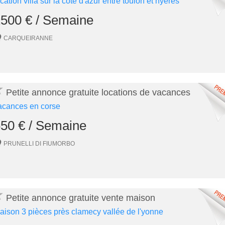
ocation villa sur la cote d'azur entre toulon et hyères
500 € / Semaine
CARQUEIRANNE
★
Petite annonce gratuite locations de vacances
acances en corse
50 € / Semaine
PRUNELLI DI FIUMORBO
★
Petite annonce gratuite vente maison
aison 3 pièces près clamecy vallée de l'yonne