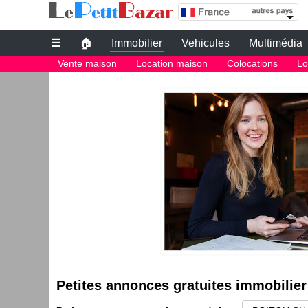
Petites annonces gratuites immobilier vienne
☰
🏠
Immobilier
Vehicules
Multimédia
Petites annonces gratuites
Vente maison
Location maison
Colocations
Lo
Petites annonces gratuites immobilier