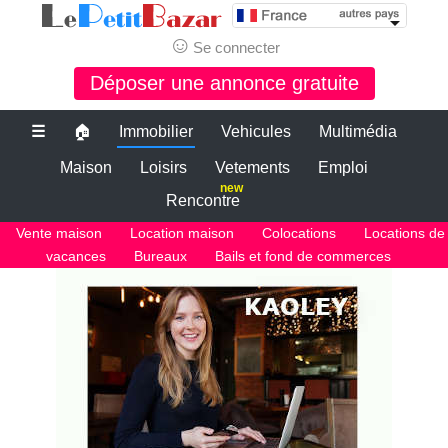
☺
Se connecter
Déposer une annonce gratuite
☰
🏠
Immobilier
Vehicules
Multimédia
Maison
Loisirs
Vetements
Emploi
new
Rencontre
Vente maison
Location maison
Colocations
Locations de
vacances
Bureaux
Bails et fond de commerces