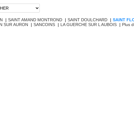
ON
|
SAINT AMAND MONTROND
|
SAINT DOULCHARD
|
SAINT FL
N SUR AURON
|
SANCOINS
|
LA GUERCHE SUR L AUBOIS
|
Plus d