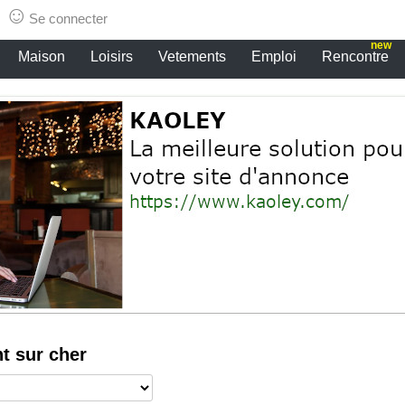
er
☺
Se connecter
new
Maison
Loisirs
Vetements
Emploi
Rencontre
nt sur cher