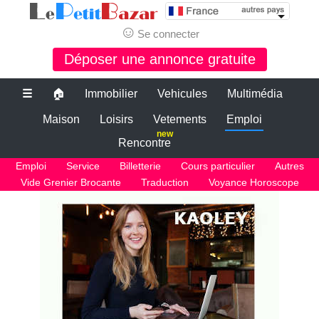
☺
Se connecter
Déposer une annonce gratuite
☰
🏠
Immobilier
Vehicules
Multimédia
Maison
Loisirs
Vetements
Emploi
new
Rencontre
Emploi
Service
Billetterie
Cours particulier
Autres
Vide Grenier Brocante
Traduction
Voyance Horoscope