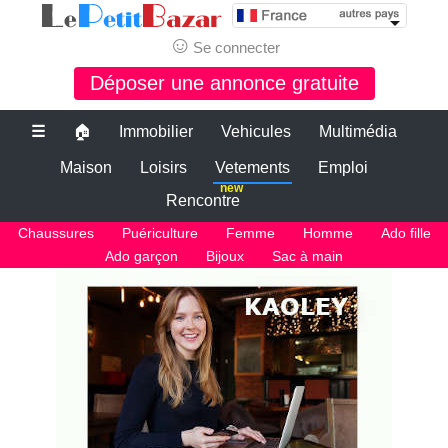
☺
Se connecter
Déposer une annonce gratuite
☰
🏠
Immobilier
Vehicules
Multimédia
Maison
Loisirs
Vetements
Emploi
new
Rencontre
Chaussures
Puériculture
Femme
Homme
Ado fille
Ado garçon
Bijoux
Sac à main