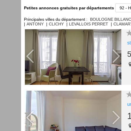
Petites annonces gratuites par départements
Principales villes du département :
BOULOGNE BILLAN
|
ANTONY
|
CLICHY
|
LEVALLOIS PERRET
|
CLAMAR
s
5
u