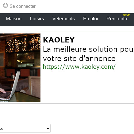
☺
Se connecter
new
Maison
Loisirs
Vetements
Emploi
Rencontre