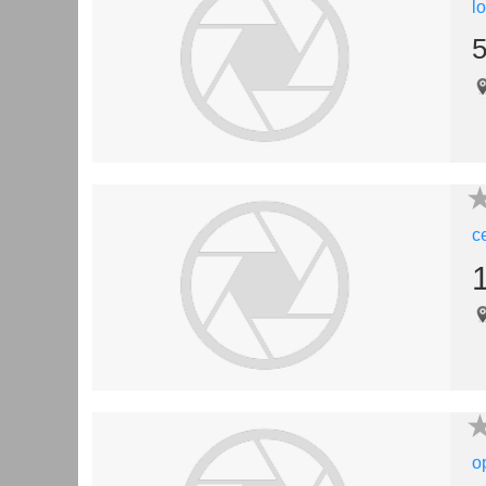
l
5
c
o