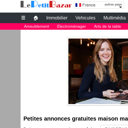
Petites annonces gratuites maison mayenne
☰
🏠
Immobilier
Vehicules
Multimédia
Petites annonces gratuites
Ameublement
Electroménager
Arts de la table
Petites annonces gratuites maison m