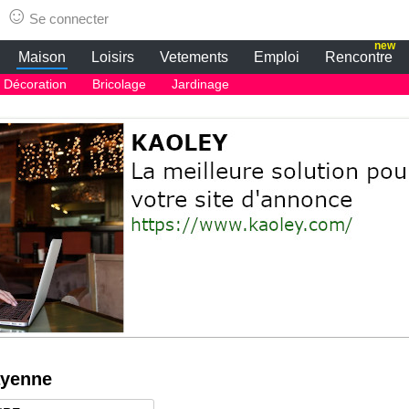
☺
Se connecter
new
Maison
Loisirs
Vetements
Emploi
Rencontre
Décoration
Bricolage
Jardinage
ayenne