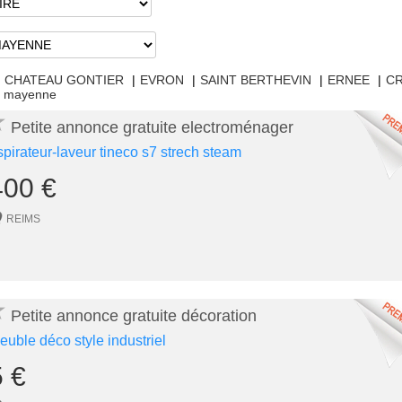
CHATEAU GONTIER
|
EVRON
|
SAINT BERTHEVIN
|
ERNEE
|
C
en mayenne
★
Petite annonce gratuite electroménager
spirateur-laveur tineco s7 strech steam
400 €
REIMS
★
Petite annonce gratuite décoration
euble déco style industriel
5 €