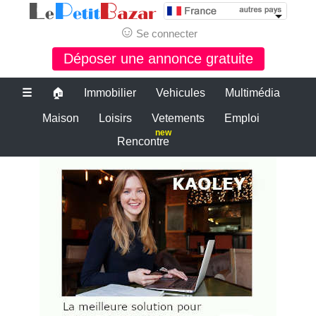
☺
Se connecter
Déposer une annonce gratuite
☰
🏠
Immobilier
Vehicules
Multimédia
Maison
Loisirs
Vetements
Emploi
new
Rencontre