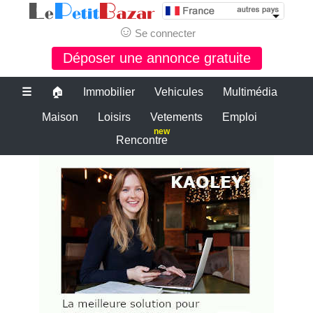
☺
Se connecter
Déposer une annonce gratuite
☰
🏠
Immobilier
Vehicules
Multimédia
Maison
Loisirs
Vetements
Emploi
new
Rencontre