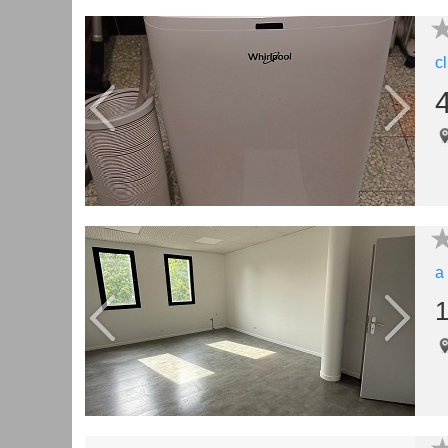
c
a
1