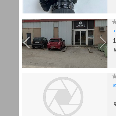
a
1
a