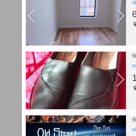
a
m
o