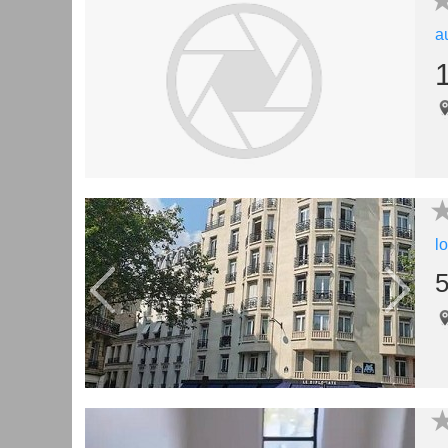
a
l
5