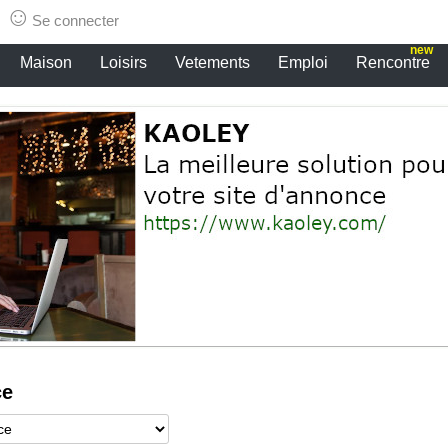
☺
Se connecter
new
Maison
Loisirs
Vetements
Emploi
Rencontre
ce