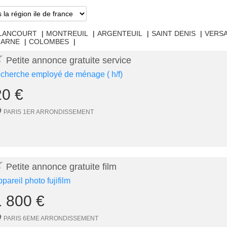
LLANCOURT
|
MONTREUIL
|
ARGENTEUIL
|
SAINT DENIS
|
VERSA
MARNE
|
COLOMBES
|
★
Petite annonce gratuite service
echerche employé de ménage ( h/f)
20 €
PARIS 1ER ARRONDISSEMENT
★
Petite annonce gratuite film
ppareil photo fujifilm
1 800 €
PARIS 6EME ARRONDISSEMENT