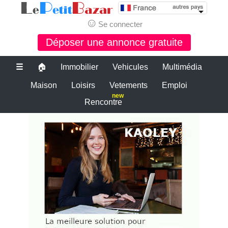
☺
Se connecter
Déposer une annonce gratuite
☰
🏠
Immobilier
Vehicules
Multimédia
Maison
Loisirs
Vetements
Emploi
new
Rencontre