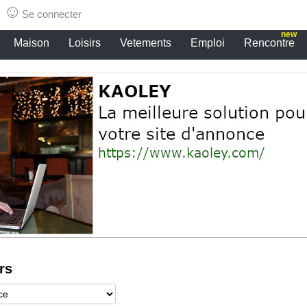
☺
Se connecter
new
Maison
Loisirs
Vetements
Emploi
Rencontre
rs