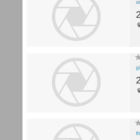
a
g
t