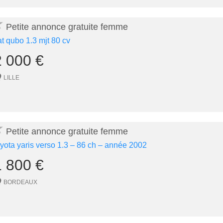
★
Petite annonce gratuite femme
iat qubo 1.3 mjt 80 cv
2 000 €
LILLE
★
Petite annonce gratuite femme
oyota yaris verso 1.3 – 86 ch – année 2002
1 800 €
BORDEAUX