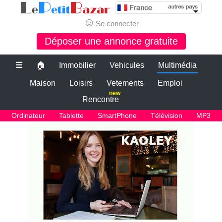
☺
Se connecter
Déposer une annonce gratuite
☰
🏠
Immobilier
Vehicules
Multimédia
Maison
Loisirs
Vetements
Emploi
new
Rencontre
Ordinateur
Tablette
SmartPhone
Télévision
MP3