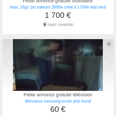
Petite annonce gratuite ordinateur
imac 16go 1to valeurs 2600e cédé à 1700e état neuf
1 700 €
SAINT CHAMOND
★
Petite annonce gratuite télévision
téléviseur sansumg ecran plat mural
60 €