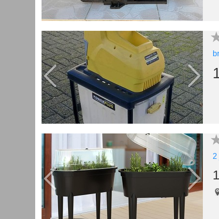
b
2
1