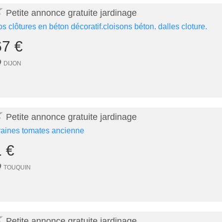
★
Petite annonce gratuite jardinage
os clôtures en béton décoratif.cloisons béton. dalles cloture.
67 €
DIJON
★
Petite annonce gratuite jardinage
raines tomates ancienne
1 €
TOUQUIN
★
Petite annonce gratuite jardinage