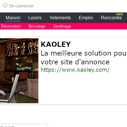
☺
Se connecter
new
Maison
Loisirs
Vetements
Emploi
Rencontre
Décoration
Bricolage
Jardinage