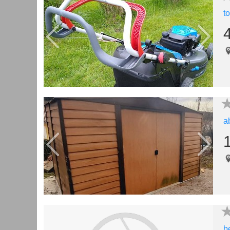
t
a
b