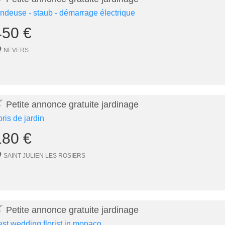
ondeuse - staub - démarrage électrique
450 €
NEVERS
★
Petite annonce gratuite jardinage
bris de jardin
180 €
SAINT JULIEN LES ROSIERS
★
Petite annonce gratuite jardinage
est wedding florist in monaco