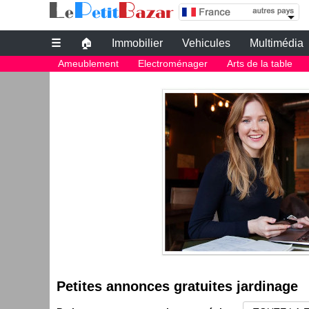
Petites annonces gratuites jardinage
☰
🏠
Immobilier
Vehicules
Multimédia
Petites annonces gratuites
Ameublement
Electroménager
Arts de la table
Petites annonces gratuites jardinage