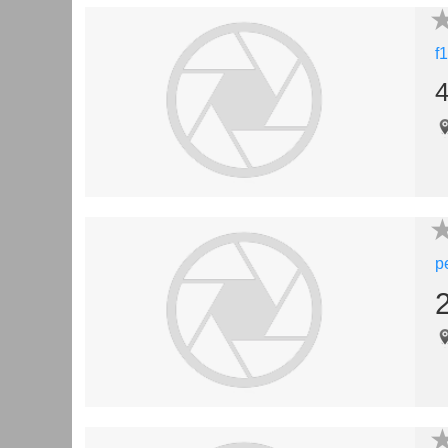
f
4
p