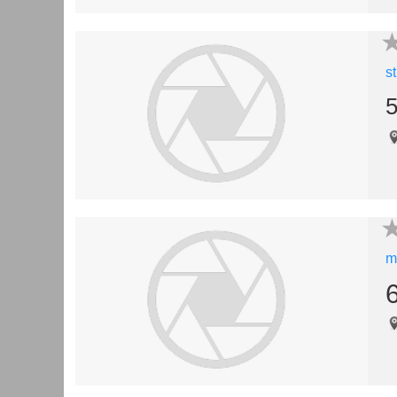
s
5
m