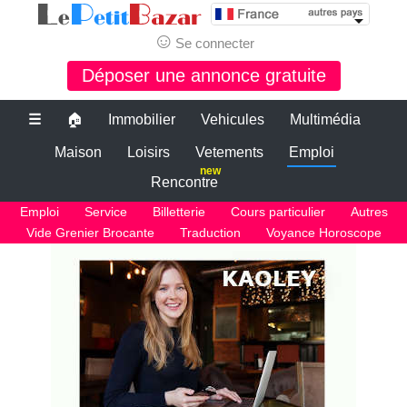
☺
Se connecter
Déposer une annonce gratuite
☰
🏠
Immobilier
Vehicules
Multimédia
Maison
Loisirs
Vetements
Emploi
new
Rencontre
Emploi
Service
Billetterie
Cours particulier
Autres
Vide Grenier Brocante
Traduction
Voyance Horoscope