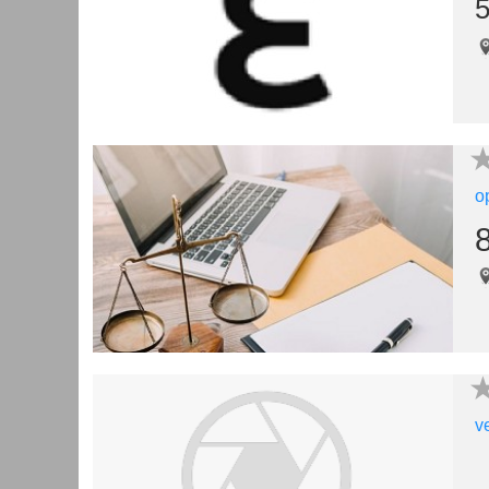
5
o
v