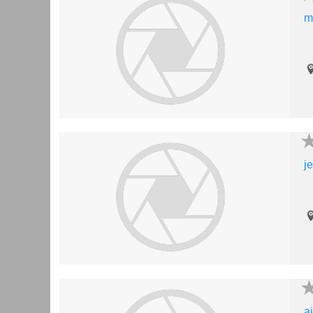
m
j
a