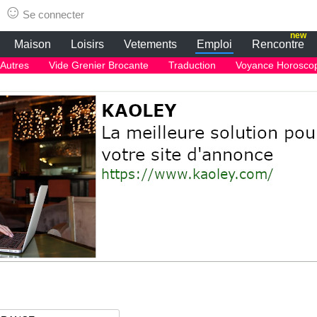
☺
Se connecter
new
Maison
Loisirs
Vetements
Emploi
Rencontre
Autres
Vide Grenier Brocante
Traduction
Voyance Horosco