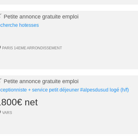
★
Petite annonce gratuite emploi
echerche hotesses
PARIS 14EME ARRONDISSEMENT
★
Petite annonce gratuite emploi
éceptionniste + service petit déjeuner #alpesdusud logé (h/f)
1800€ net
VARS