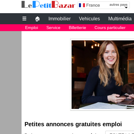
Petites annonces gratuites emploi
☰
🏠
Immobilier
Vehicules
Multimédia
Petites annonces gratuites
Emploi
Service
Billetterie
Cours particulier
Petites annonces gratuites emploi