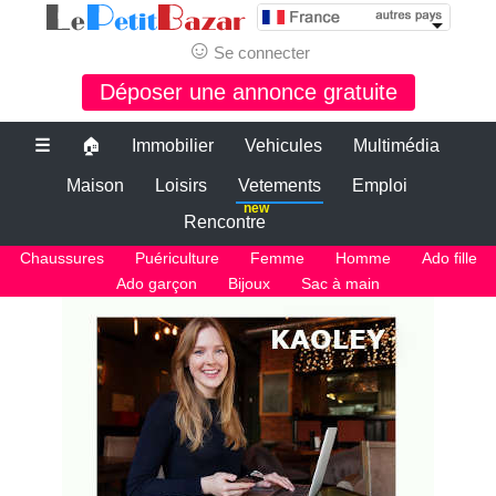
☺
Se connecter
Déposer une annonce gratuite
☰
🏠
Immobilier
Vehicules
Multimédia
Maison
Loisirs
Vetements
Emploi
new
Rencontre
Chaussures
Puériculture
Femme
Homme
Ado fille
Ado garçon
Bijoux
Sac à main