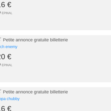
16 €
EPINAL
★
Petite annonce gratuite billetterie
rch enemy
20 €
EPINAL
★
Petite annonce gratuite billetterie
opa chubby
16 €