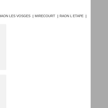
HAON LES VOSGES
|
MIRECOURT
|
RAON L ETAPE
|