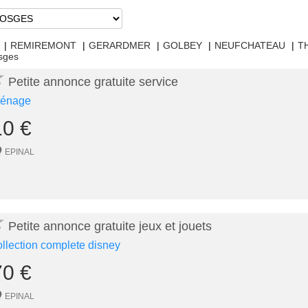
|
REMIREMONT
|
GERARDMER
|
GOLBEY
|
NEUFCHATEAU
|
T
osges
★
Petite annonce gratuite service
énage
10 €
EPINAL
★
Petite annonce gratuite jeux et jouets
ollection complete disney
70 €
EPINAL