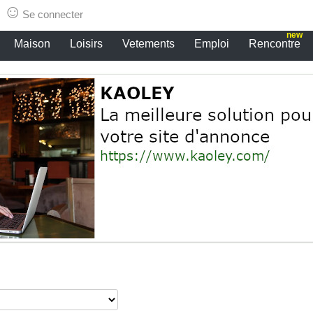
☺
Se connecter
new
Maison
Loisirs
Vetements
Emploi
Rencontre