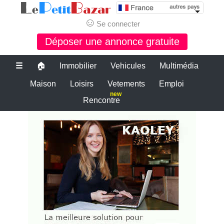
☺
Se connecter
Déposer une annonce gratuite
☰
🏠
Immobilier
Vehicules
Multimédia
Maison
Loisirs
Vetements
Emploi
new
Rencontre