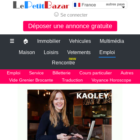
☺
Se connecter
Déposer une annonce gratuite
☰
🏠
Immobilier
Vehicules
Multimédia
Maison
Loisirs
Vetements
Emploi
new
Rencontre
Emploi
Service
Billetterie
Cours particulier
Autres
Vide Grenier Brocante
Traduction
Voyance Horoscope