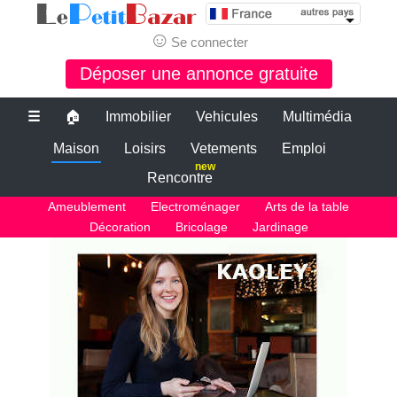
☺
Se connecter
Déposer une annonce gratuite
☰
🏠
Immobilier
Vehicules
Multimédia
Maison
Loisirs
Vetements
Emploi
new
Rencontre
Ameublement
Electroménager
Arts de la table
Décoration
Bricolage
Jardinage