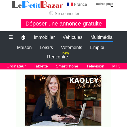
☺
Se connecter
Déposer une annonce gratuite
☰
🏠
Immobilier
Vehicules
Multimédia
Maison
Loisirs
Vetements
Emploi
new
Rencontre
Ordinateur
Tablette
SmartPhone
Télévision
MP3