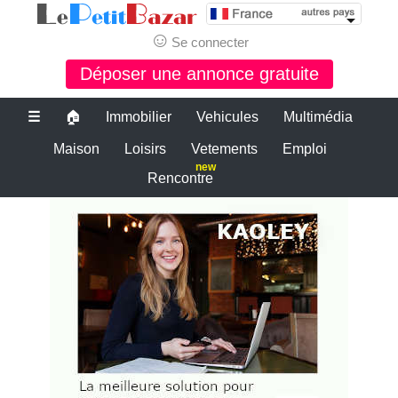
☺
Se connecter
Déposer une annonce gratuite
☰
🏠
Immobilier
Vehicules
Multimédia
Maison
Loisirs
Vetements
Emploi
new
Rencontre