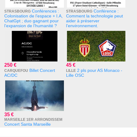
Conférences :
Conférence :
STRASBOURG
STRASBOURG
Colonisation de l’espace + I.A,
Comment la technologie peut
ChatGpt ; duo gagnant pour
aider à préserver
l’expansion de l’humanité ?
l’environnement.
250 €
45 €
Billet Concert
2 pls pour AS Monaco -
CARQUEFOU
LILLE
AC/DC
Lille OSC
35 €
MARSEILLE 1ER ARRONDISSEM
Concert Santa Marseille