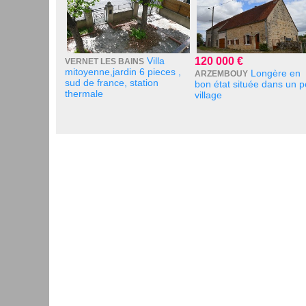
Villa
120 000 €
VERNET LES BAINS
mitoyenne,jardin 6 pieces ,
Longère en
ARZEMBOUY
sud de france, station
bon état située dans un pe
thermale
village