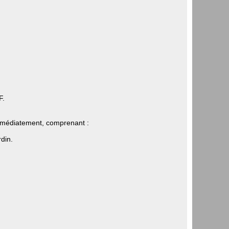
F.
immédiatement, comprenant :
din.