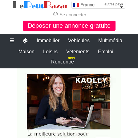
☺
Se connecter
Déposer une annonce gratuite
☰
🏠
Immobilier
Vehicules
Multimédia
Maison
Loisirs
Vetements
Emploi
new
Rencontre