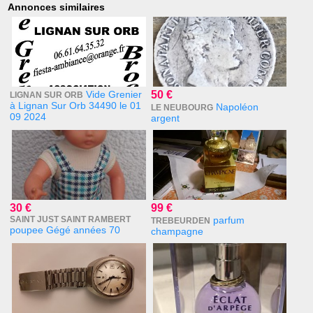
Annonces similaires
Vide Grenier
50 €
LIGNAN SUR ORB
à Lignan Sur Orb 34490 le 01
Napoléon
LE NEUBOURG
09 2024
argent
30 €
99 €
SAINT JUST SAINT RAMBERT
parfum
TREBEURDEN
poupee Gégé années 70
champagne