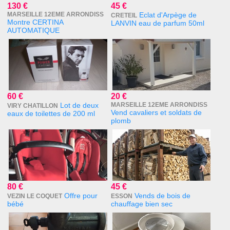
130 €
45 €
MARSEILLE 12EME ARRONDISS
Eclat d'Arpège de
CRETEIL
Montre CERTINA
LANVIN eau de parfum 50ml
AUTOMATIQUE
60 €
20 €
Lot de deux
MARSEILLE 12EME ARRONDISS
VIRY CHATILLON
Vend cavaliers et soldats de
eaux de toilettes de 200 ml
plomb
80 €
45 €
Offre pour
Vends de bois de
VEZIN LE COQUET
ESSON
bébé
chauffage bien sec