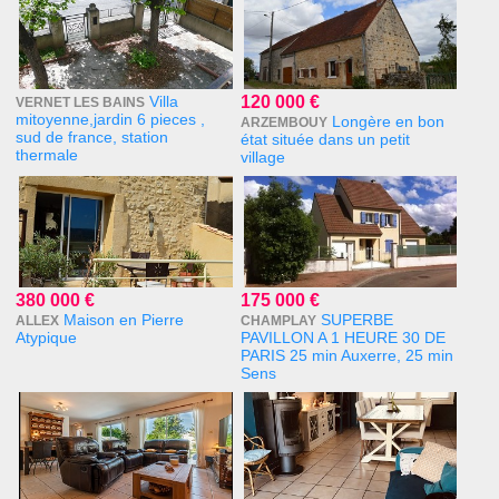
Villa
120 000 €
VERNET LES BAINS
mitoyenne,jardin 6 pieces ,
Longère en bon
ARZEMBOUY
sud de france, station
état située dans un petit
thermale
village
380 000 €
175 000 €
Maison en Pierre
SUPERBE
ALLEX
CHAMPLAY
Atypique
PAVILLON A 1 HEURE 30 DE
PARIS 25 min Auxerre, 25 min
Sens