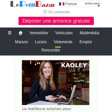
☺
Se connecter
Déposer une annonce gratuite
☰
🏠
Immobilier
Vehicules
Multimédia
Maison
Loisirs
Vetements
Emploi
new
Rencontre