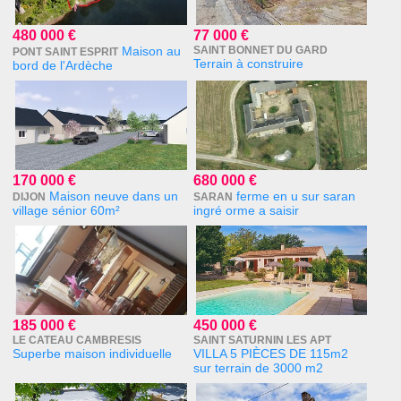
480 000 €
77 000 €
Maison au
SAINT BONNET DU GARD
PONT SAINT ESPRIT
Terrain à construire
bord de l'Ardèche
170 000 €
680 000 €
Maison neuve dans un
ferme en u sur saran
DIJON
SARAN
village sénior 60m²
ingré orme a saisir
185 000 €
450 000 €
LE CATEAU CAMBRESIS
SAINT SATURNIN LES APT
Superbe maison individuelle
VILLA 5 PIÈCES DE 115m2
sur terrain de 3000 m2