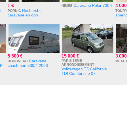
1 €
Caravane Polar 730H
4 000
NIMES
t
Recherche
PORNIC
TOUR
caravane en don
améri
5 500 €
15 000 €
3 000
Caravane
PARIS 8EME
BOUGNEAU
MEAU
ARRONDISSEMENT
CP
coachman 530/4 2008
Volkswagen T5 California
TDI Comfortline 07