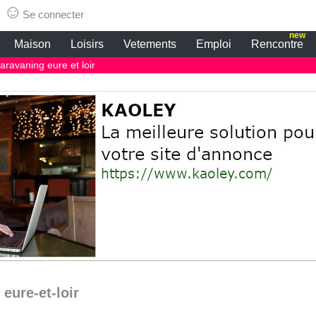
ia vintage
☺
Se connecter
new
Maison
Loisirs
Vetements
Emploi
Rencontre
ravaning eure et loir
eure-et-loir