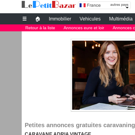
annonce eure et loir caravaning | caravane adr
☰
🏠
Immobilier
Vehicules
Multimédia
Petites annonces gratuites
Retour à la liste
Annonces eure et loir
Annonces ca
Petites annonces gratuites caravaning 
CARAVANE ADRIA VINTAGE