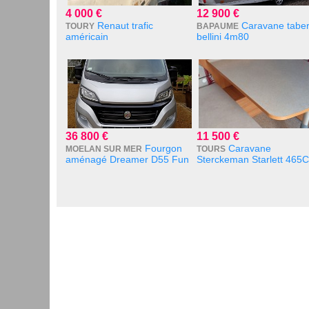
4 000 €
12 900 €
Renaut trafic
Caravane taber
TOURY
BAPAUME
américain
bellini 4m80
36 800 €
11 500 €
Fourgon
Caravane
MOELAN SUR MER
TOURS
aménagé Dreamer D55 Fun
Sterckeman Starlett 465