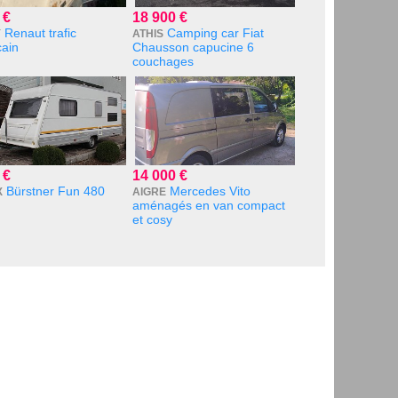
 €
18 900 €
Renaut trafic
Camping car Fiat
Y
ATHIS
cain
Chausson capucine 6
couchages
 €
14 000 €
Bürstner Fun 480
Mercedes Vito
X
AIGRE
aménagés en van compact
et cosy