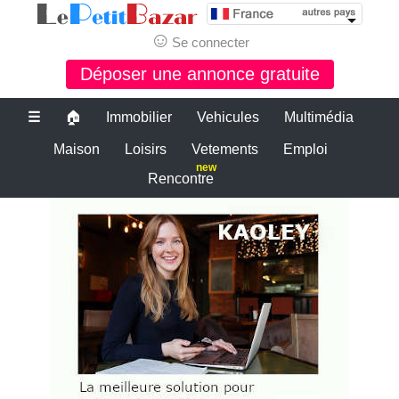
☺
Se connecter
Déposer une annonce gratuite
☰
🏠
Immobilier
Vehicules
Multimédia
Maison
Loisirs
Vetements
Emploi
new
Rencontre