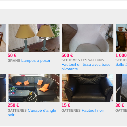
50 €
500 €
1 000
Lampes à poser
SEPTEMES LES VALLONS
SEPTE
GRANS
Fauteuil en tissu avec base
Salle
pivotante
250 €
15 €
30 €
Canapé d'angle
Fauteuil noir
GATTIERES
GATTIERES
GATTI
noir