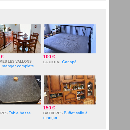
 €
100 €
MES LES VALLONS
Canapé
LA CIOTAT
 à manger complète
150 €
Table basse
Buffet salle à
ERES
GATTIERES
manger