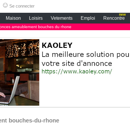
e d angle
☺
Se connecter
new
Maison
Loisirs
Vetements
Emploi
Rencontre
onces ameublement bouches du rhone
ent bouches-du-rhone