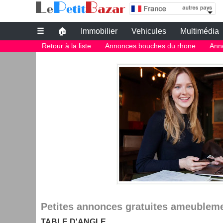
annonce bouches du rhone ameublement | tabl
☰
🏠
Immobilier
Vehicules
Multimédia
Petites annonces gratuites
Retour à la liste
Annonces bouches du rhone
Ann
Petites annonces gratuites ameublem
TABLE D'ANGLE