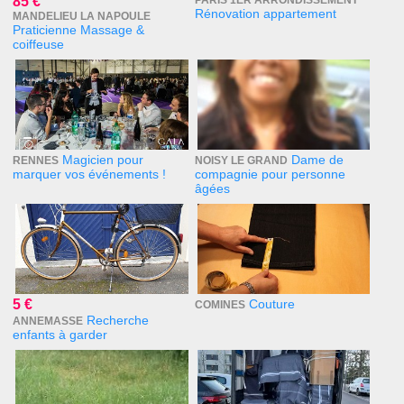
85 €
PARIS 1ER ARRONDISSEMENT
Rénovation appartement
MANDELIEU LA NAPOULE
Praticienne Massage &
coiffeuse
Magicien pour
Dame de
RENNES
NOISY LE GRAND
marquer vos événements !
compagnie pour personne
âgées
5 €
Couture
COMINES
Recherche
ANNEMASSE
enfants à garder