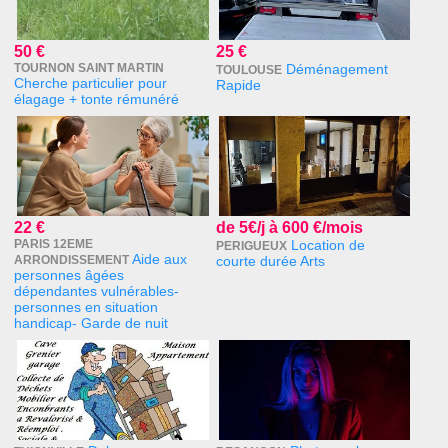
50 €
25 €
TOURNON SAINT MARTIN
Déménagement
TOULOUSE
Cherche particulier pour
Rapide
élagage + tonte rémunéré
22 €
de 5€/j à 600 €/mois
PARIS 12EME
Location de
PERIGUEUX
Aide aux
ARRONDISSEMENT
courte durée Arts
personnes âgées
dépendantes vulnérables-
personnes en situation
handicap- Garde de nuit