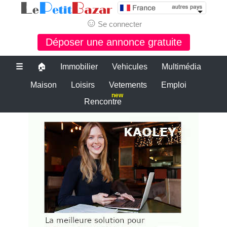
☺
Se connecter
Déposer une annonce gratuite
☰
🏠
Immobilier
Vehicules
Multimédia
Maison
Loisirs
Vetements
Emploi
new
Rencontre