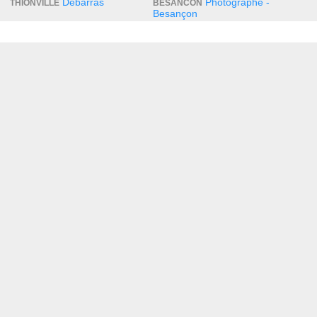
Debarras
Photographe -
THIONVILLE
BESANCON
Besançon