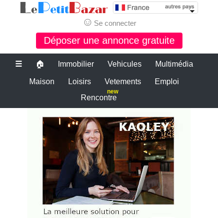
☺
Se connecter
Déposer une annonce gratuite
☰
🏠
Immobilier
Vehicules
Multimédia
Maison
Loisirs
Vetements
Emploi
new
Rencontre