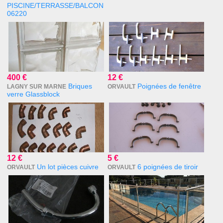
PISCINE/TERRASSE/BALCON
06220
400 €
12 €
Briques
Poignées de fenêtre
LAGNY SUR MARNE
ORVAULT
verre Glassblock
12 €
5 €
Un lot pièces cuivre
6 poignées de tiroir
ORVAULT
ORVAULT