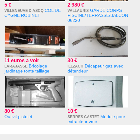
5 €
2 980 €
COL DE
GARDE CORPS
VILLENEUVE D ASCQ
VALLAURIS
CYGNE ROBINET
PISCINE/TERRASSE/BALCON
06220
11 euros a voir
30 €
Bricolage
Décapeur gaz avec
LARAJASSE
ILLZACH
jardinage tonte taillage
détendeur
80 €
10 €
Outivit pistolet
Module pour
SERRES CASTET
extracteur vmc